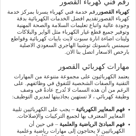
رقم فني كهرباء القصور
كهرباء القصور
رقم خدمة فني كهرباء يسرنا بمركز خدمة
كهرباء القصورتقديم افضل الخدمات الكهربائية بدقة
وجودة عالية واتباع تعليمات السلامة والصحة المهنية
وتوفير جميع قطع غيار الكهرباء مثل الواير والبلاكات
وليتات اضاءة انارة سبوت لايت بايبات كهربائية وقواطع
سيمنس بانسونك توشيبا الهاجري السعودي الاصلية
بارخص الاسعار اتصل بنا الان.
مهارات كهربائي القصور
يعتمد الكهربائيون على مجموعة متنوعة من المهارات
التقنية والصفات الشخصية للتفوق في وظائفهم. على
الرغم من أن هذه السمات لا تُدرج عادةً في وصف
وظيفة كهربائي ، لا تستهين بجاذبيتها لمديري التوظيف:
فهم المعايير الكهربائية
– يجب على الكهربائيين تلبية
المعايير المعترف بها لجميع التركيبات والإصلاحات.
فهم المبادئ الرياضية والعلمية
– في حين أن
الكهربائيين لا يحتاجون إلى مهارات رياضية وعلمية