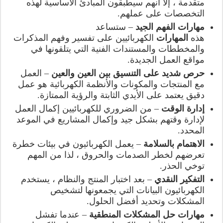
متقدمة ، إلا أنهم سيطبقون المبادئ الأساسية لهذه
التخصصات على عملهم.
مهارات الفهم الجيد
– ستساعد
هذه
المهارات
الكهربائيين على تفسير وفهم المذكرات
والمخططات والمستندات الفنية التي يتلقونها في
مواقع العمل الجديدة.
حرص شديد على التنسيق بين العين والعين
– العمل
مع المنتجات والمكونات والأنظمة الكهربائية هو عمل
دقيق يعتمد على الأيدي الثابتة والرؤية الممتازة.
إدارة الوقت
– من الضروري للكهربائيين إكمال العمل
لإدارة وقتهم بشكل جيد وإكمال المشاريع في الموعد
المحدد.
الاهتمام بالسلامة
– يعمل الكهربائيون في بيئات خطرة
تعرضهم لخطر الصدمات والحروق ، لذا من المهم
توخي الحذر.
التفكير النقدي
– بعد اختبار المنتج والنظام ، يستخدم
الكهربائيون البيانات التي يجمعونها لتشخيص
المشكلات وتحديد أفضل الحلول.
مهارات حل المشكلات المنطقية
– عندما تفشل