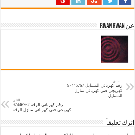
عن Rwan Rwan
السابق
كهربجي فني كهربائي منازل
المسايل
التالي
كهربجي فني كهربائي منازل الرقة
اترك تعليقاً