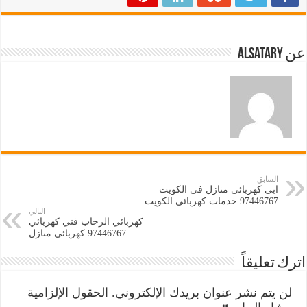
عن alsatary
السابق
ابى كهربائى منازل فى الكويت
97446767‬ خدمات كهربائى الكويت
التالي
كهربائي الرحاب فني كهربائي
97446767‬ كهربائي منازل
اترك تعليقاً
لن يتم نشر عنوان بريدك الإلكتروني.
الحقول الإلزامية