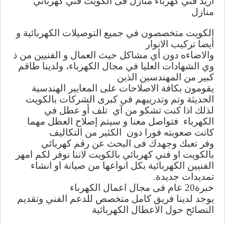
اريد فني كهرباء منازل فى الكويت فني كهربائي
منازل
الكويت
متخصصون
في
جميع
التوصيلات
الكهربائية
و
أيضا
تركيب
الانوار
والاضاءه
دون
أي
مشاكل
حيث
العمال
و
الفنيين
من
ذ
وي
الشهادات
العليا
في
مجال
الكهرباء
،
ولدينا
طاقم
كبير
من
المهندسين
الذين
يقومون بكافة الاصلاحات على المعايير الهندسية
الحديثة وتم
و
تدريبهم
في
كبرى
الشركات بالكويت
لذلك اذا كنت تشكو
من
آي تلف أو عطل في
الكهرباء فتواصل معنا و
سيتم
إصلاح العطل مهما
كانت صعوبته
فورا
دون
الكثير
من
التكاليف
وفر تعبك وجهدك فى البحث عن رقم كهربائي
بالكويت او فني كهربائي بالكويت لاننا نوفر لكم امهر
الفنيين الكهربائية بكل انواعها من صيانة او انشاء
تمديدات جديدة.
خبرة20 عام فى مجال اعمال الكهرباء
يوجد لدينا فريق كامل متخصص للدعم الفني وتقديم
النصائح حول الاعطال الكهربائية