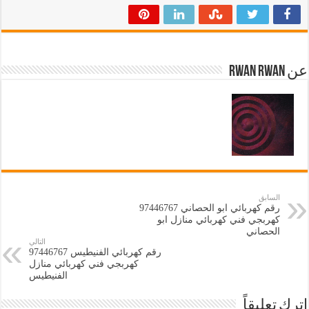
عن Rwan Rwan
السابق
كهربجي فني كهربائي منازل ابو
الحصاني
التالي
كهربجي فني كهربائي منازل
الفنيطيس
اترك تعليقاً