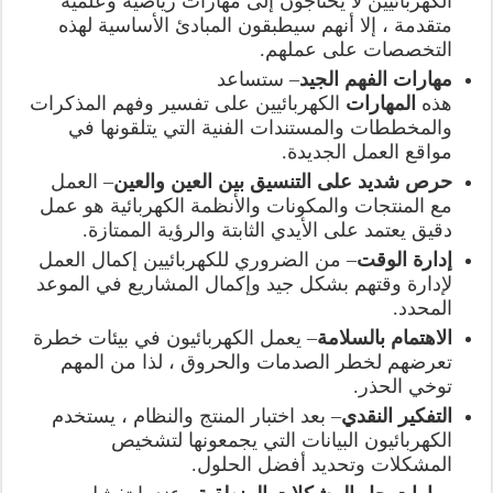
الكهربائيين لا يحتاجون إلى مهارات رياضية وعلمية
متقدمة ، إلا أنهم سيطبقون المبادئ الأساسية لهذه
التخصصات على عملهم.
مهارات الفهم الجيد
– ستساعد
هذه
المهارات
الكهربائيين على تفسير وفهم المذكرات
والمخططات والمستندات الفنية التي يتلقونها في
مواقع العمل الجديدة.
حرص شديد على التنسيق بين العين والعين
– العمل
مع المنتجات والمكونات والأنظمة الكهربائية هو عمل
دقيق يعتمد على الأيدي الثابتة والرؤية الممتازة.
إدارة الوقت
– من الضروري للكهربائيين إكمال العمل
لإدارة وقتهم بشكل جيد وإكمال المشاريع في الموعد
المحدد.
الاهتمام بالسلامة
– يعمل الكهربائيون في بيئات خطرة
تعرضهم لخطر الصدمات والحروق ، لذا من المهم
توخي الحذر.
التفكير النقدي
– بعد اختبار المنتج والنظام ، يستخدم
الكهربائيون البيانات التي يجمعونها لتشخيص
المشكلات وتحديد أفضل الحلول.