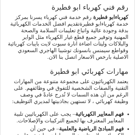
رقم فني كهرباء ابو فطيرة
كهرباءابو فطيرة
رقم خدمة فني كهرباء يسرنا بمركز
خدمة كهرباءابو فطيرةتقديم افضل الخدمات الكهربائية
بدقة وجودة عالية واتباع تعليمات السلامة والصحة
المهنية وتوفير جميع قطع غيار الكهرباء مثل الواير
والبلاكات وليتات اضاءة انارة سبوت لايت بايبات كهربائية
وقواطع سيمنس بانسونك توشيبا الهاجري السعودي
الاصلية بارخص الاسعار اتصل بنا الان.
مهارات كهربائي ابو فطيرة
يعتمد الكهربائيون على مجموعة متنوعة من المهارات
التقنية والصفات الشخصية للتفوق في وظائفهم. على
الرغم من أن هذه السمات لا تُدرج عادةً في وصف
وظيفة كهربائي ، لا تستهين بجاذبيتها لمديري التوظيف:
فهم المعايير الكهربائية
– يجب على الكهربائيين تلبية
المعايير المعترف بها لجميع التركيبات والإصلاحات.
فهم المبادئ الرياضية والعلمية
– في حين أن