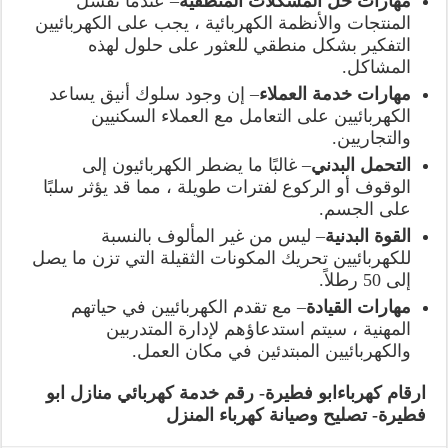
مهارات حل المشكلات المنطقية
– عندما تفشل
المنتجات والأنظمة الكهربائية ، يجب على الكهربائيين
التفكير بشكل منطقي للعثور على حلول لهذه
المشاكل.
مهارات خدمة العملاء
– إن وجود سلوك أنيق يساعد
الكهربائيين على التعامل مع العملاء السكنيين
والتجاريين.
التحمل البدني
– غالبًا ما يضطر الكهربائيون إلى
الوقوف أو الركوع لفترات طويلة ، مما قد يؤثر سلبًا
على الجسم.
القوة البدنية
– ليس من غير المألوف بالنسبة
للكهربائيين تحريك المكونات الثقيلة التي تزن ما يصل
إلى 50 رطلاً.
مهارات القيادة
– مع تقدم الكهربائيين في حياتهم
المهنية ، سيتم استدعاؤهم لإدارة المتدربين
والكهربائيين المبتدئين في مكان العمل.
ارقام كهرباءابو فطيرة- رقم خدمة كهربائي منازل ابو
فطيرة- تصليح وصيانة كهرباء المنزل