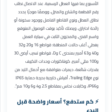
الأسبوع بما فيها العطل الرسمية. عند الاتصال نطلب
رقم القطعة والشارع والمنزل، ووصفًا موجزًا يحدد
نطاق العطل ونوع القاطع الفاصل ووجود سخونة أو
رائحة احتراق، ويصلك تأكيد بوقت الوصول المتوقع
واسم الفني. والمخزون الثابت في سيارة العمل
يغطي أغلب حالات المنطقة: قواطع 16 و20 و32
و40 و63 أمبير بمنحنى C وD، قواطع تسرب أرضي 30
و100 مللي أمبير، كونتاكتورات وحدات التكييف
بقدرات شائعة، ديمرات متوافقة مع أحمال الليد من
نوع Trailing Edge، أفياش خارجية بدرجة حماية IP65
وIP66، وكابلات نحاس بمقاطع 2.5 و4 و6 و10 مم².
كم ستدفع؟ أسعار واضحة قبل
البدء