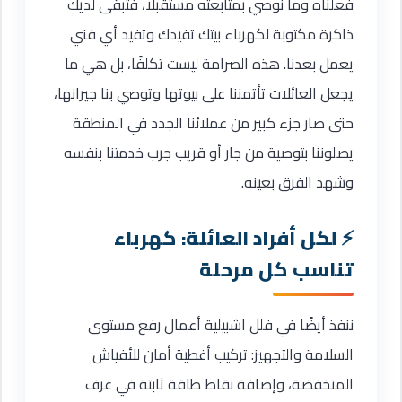
فعلناه وما نوصي بمتابعته مستقبلًا، فتبقى لديك
ذاكرة مكتوبة لكهرباء بيتك تفيدك وتفيد أي فني
يعمل بعدنا. هذه الصرامة ليست تكلفًا، بل هي ما
يجعل العائلات تأتمننا على بيوتها وتوصي بنا جيرانها،
حتى صار جزء كبير من عملائنا الجدد في المنطقة
يصلوننا بتوصية من جار أو قريب جرب خدمتنا بنفسه
وشهد الفرق بعينه.
لكل أفراد العائلة: كهرباء
تناسب كل مرحلة
ننفذ أيضًا في فلل اشبيلية أعمال رفع مستوى
السلامة والتجهيز: تركيب أغطية أمان للأفياش
المنخفضة، وإضافة نقاط طاقة ثابتة في غرف