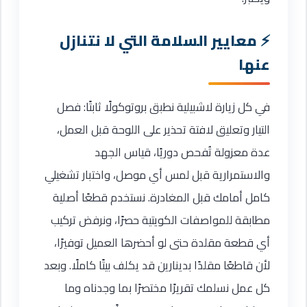
معايير السلامة التي لا نتنازل
عنها
في كل زيارة لاشبيلية نطبق بروتوكولًا ثابتًا: فصل
التيار وتعليق لافتة تحذير على اللوحة قبل العمل،
عدة معزولة تُفحص دوريًا، قياس الجهد
والاستمرارية قبل لمس أي موصل، واختبار تشغيلي
كامل أمامك قبل المغادرة. نستخدم قطعًا أصلية
مطابقة للمواصفات الكويتية حصرًا، ونرفض تركيب
أي قطعة مقلدة حتى لو أحضرها العميل توفيرًا،
لأن قاطعًا مقلدًا بدينارين قد يكلف بيتًا كاملًا. وبعد
كل عمل نسلمك تقريرًا مختصرًا بما وجدناه وما