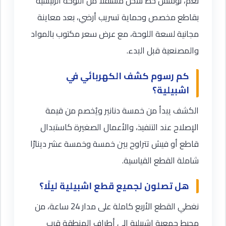
نعم، نؤسس خط شحن مستقلًا من اللوحة الرئيسية
بقاطع مخصص وحماية تسريب أرضي، بعد معاينة
مجانية لسعة اللوحة، مع عرض سعر مكتوب بالمواد
والمصنعية قبل البدء.
كم رسوم كشف الكهربائي في
اشبيلية؟
الكشف يبدأ من خمسة دنانير ويُخصم من قيمة
الإصلاح عند التنفيذ، والأعمال الصغيرة كاستبدال
قاطع أو فيش تتراوح بين خمسة وخمسة عشر دينارًا
شاملة القطع القياسية.
هل تصلون لجميع قطع اشبيلية ليلًا؟
نغطي القطع الأربع كاملة على مدار 24 ساعة، من
محيط جمعية اشبيلية إلى أطراف المنطقة قرب