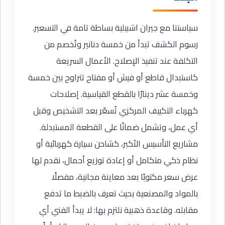
سياستنا مع جيران اشبيلية بساطة تامة في التسعير.
رسوم الكشف تبدأ من خمسة دنانير وتُخصم من
التكلفة عند تنفيذ الإصلاح. الأعمال السريعة
كاستبدال قاطع أو فيش أو مفتاح تتراوح بين خمسة
وخمسة عشر دينارًا بالقطع القياسية. إصلاحات
كهرباء التكييف المركزي تُسعّر بعد التشخيص وقبل
أي عمل، وتشمل ضمانًا على القطعة المستبدلة.
مشاريع التأسيس الأكبر، كشاحن سيارة كهربائية أو
نظام ذكي متكامل أو إعادة توزيع أحمال، نقدم لها
عرض سعر مكتوبًا بعد معاينة مجانية، مفصلًا
بالمواد والمصنعية بحيث تعرف بالضبط ما تدفع
مقابله. وقاعدة ذهبية نلتزم بها: لا يبدأ الفني أي