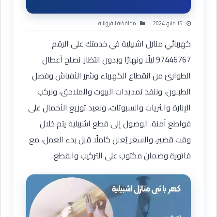
15 مايو، 2024
محافظة الفروانية
كهربائي منازل اشبيلية في خدمتك على الرقم
97446767 ليلًا ونهارًا وبدون انتظار. نصلح أعطال
الطوارئ من انقطاع الكهرباء وشرر الأفياش وفصل
الطبلون، وننفذ تمديدات البيوت والملاحق، ونركب
الإنارة والثريات والسبوتات، ونعيد توزيع الأحمال على
قواطع آمنة. الوصول إلى قطع اشبيلية يتم خلال
وقت قصير، والسعر يُعلن كاملًا قبل بدء العمل، مع
فاتورة وضمان مكتوب على التركيب والقطع.