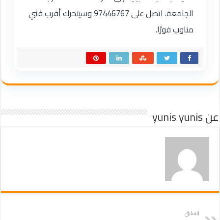
الجامعة. اتصل على 97446767 وسيتحرك أقرب فني
مناوب فورًا.
عن yunis yunis
السابق