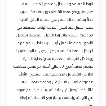
الربط المعتمد واستبدال القاطع المتضرر بسعة
صحيحة. ورفع سعة القاطع دون معالجة السبب
خطأ يفاقم الحالة لأنه يلغي حماية الكابل. الثانية
شعور بتنميل عند لمس أعمدة الإنارة المعدنية في
الحديقة؛ السبب غياب ربط الأجزاء المعدنية بموصل
الأرضي، وهو ما يجعل أي تسرب داخلي يرفع جهد
الهيكل. المعالجة بمد موصل أرضي للدائرة الخارجية
وربط كل الأجسام المعدنية به، وتغطية الدائرة
بقاطع تسرب أرضي 30 مللي أمبير، ثم قياس مقاومة
التأريض للتأكد من انخفاضها للحد المقبول. الثالثة
مجموعة أفياش بلا تيار في وحدة جديدة؛ السبب
غالبًا خطأ توصيل في علبة تفريع أو طرف غير مربوط
في اللوحة، ويُكشف بجهاز تتبع الأسلاك ثم يُعالج
ويُختبر.