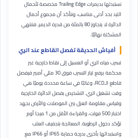
نستبدلها بديمرات Trailing Edge مخصصة لأحمال
الليد بحد أدنى مناسب، ونتأكد أن مجموع أحمال
الدائرة لا يتجاوز 80 بالمئة من قدرة الديمر، فتنتهي
المشكلة نهائيًا.
أفياش الحديقة تفصل القاطع عند الري
تسرب مياه الري أو الغسيل إلى نقاط خارجية غير
محكمة يرفع تيار التسرب فوق 30 مللي أمبير فيفصل
قاطع الـRCD، وغالبًا في ساعة محددة يوميًا هي
وقت تشغيل الري. التشخيص بفصل الدائرة الخارجية
وقياس مقاومة العزل بين الموصلات والأرض بجهد
اختبار 500 فولت، والقراءة الأقل من 1 ميجا أوم
تؤكد دخول الرطوبة. المعالجة بتجفيف العلب
واستبدالها بأخرى بدرجة حماية IP65 أو IP66 مع