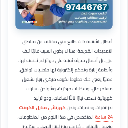
أعطال اشبيلية ذات طابع فني مختلف عن مناطق
التمديدات القديمة: هنا لا يكون السبب غالبًا تلف
عزل، بل أحمال حديثة ثقيلة على دوائر لم تُحسب لها،
وأنظمة إنارة وتحكم إلكترونية لها متطلبات توافق.
عمليًا يعني ذلك خطوط تكييف مركزي بتيار تشغيل
مستمر عالٍ، وسخانات مركزية، وشواحن سيارات
كهربائية تسحب تيارًا ثابتًا لساعات، ودوائر ليد
بدرايفرات وديمرات. ونحن
كهربائي منازل الكويت
24 ساعة
المتخصص في هذا النوع من المنظومات،
ونعمل بالقياس: كلامب ميتر للتيار الفعلي، وكاميرا