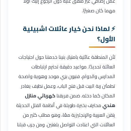
عمل إضافي غير متفق عليه دون الرجوع إليك أولًا
مهما كان صغيرًا.
لماذا نحن خيار عائلات اشبيلية
الأول؟
لأن المنطقة عائلية بامتياز، بنينا خدمتنا حول احتياجات
العائلة تحديدًا. مواعيد دقيقة تحترم ارتباطات
المدارس والدوام، فنيون بزي موحد وهوية واضحة
تطمئن ربة البيت قبل فتح الباب، وعمل نظيف يغادر
المكان كما دخله. ضمن فريقنا
كهربائي منازل
هندي
محترف بخبرة طويلة في أنظمة الفلل الحديثة
يتقن العربية والإنجليزية معًا، وهو مطلب كثير من
العائلات التي اعتادت التواصل بلغتين. ومن جرب قبلنا