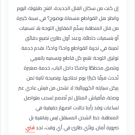
إن كنت من سكان الفلل الجديدة، افتح طبلونك اليوم
وانظر: هل القواطع مسماة بوضوح؟ في نسبة كبيرة
من فلل المنطقة يسلّم المقاول اللوحة بلا تسميات
أو بتسميات خاطئة، وعند أول طارئ تضيع دقائق
ثمينة في تجربة القواطع واحدًا واحدًا. نقدم خدمة
توثيق اللوحة: نتتبع كل قاطع ونسميه بالعربي
ونلصق مخططًا واضحًا داخل الباب، خدمة صغيرة
تُحدث فرقًا كبيرًا يوم تحتاجها. ونصيحة ثانية لمن
يركن سيارته الكهربائية: لا تشحن من فيش عادي عبر
وصلة، فأفياش المنازل لم تُصمم لسحب متواصل
لساعات وقد رأينا حالات انصهار حقيقية في
المنطقة. خط الشحن المستقل ليس رفاهية بل
ضرورة أمان. ولأي طارئ في أي وقت، تجد
فني