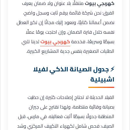
كهربجي بيوت
متنقلًا بلا عنوان ولا ضمان يعرف
الفرق: نحن شركة قائمة برقم ثابت وسجل واضح،
نضمن أعمالنا كتابيًا، ونعود إليك مجانًا إن تكرر العطل
نفسه خلال فترة الضمان. وإن احتجت يومًا عملًا
بسيطًا وسريعًا، فخدمة
كهربجي بيوت
لدينا تلبي
الطلبات الصغيرة بنفس جدية المشاريع الكبيرة.
جدول الصيانة الذكي لفيلا
اشبيلية
الفيلا الحديثة لا تحتاج إصلاحات كثيرة إن حظيت
بصيانة وقائية منتظمة، ولهذا نقترح على جيران
المنطقة جدولًا بسيطًا أثبت فعاليته. في مارس، قبل
الصيف: فحص شامل لكهرباء التكييف المركزي وشد