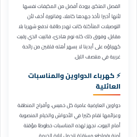
الفصل المتكرر، برودة أفضل من المكيفات نفسها
لأنها أخيرا تأخذ جهدها كاملا، وفاتورة أخف لأن
التوصيلات المتآكلة كانت تهدر طاقة تدفع شهريا بلا
مقابل. وفوق ذلك كله نوم هادئ، فالبيت الذي رقيت
كهرباؤه على أيدينا لا يسهر أهله قلقين من رائحة
غريبة في منتصف الليل.
كهرباء الدواوين والمناسبات
العائلية
دواوين العارضية عامرة كل خميس، وأفراح المنطقة
وعزائمها تقام كثيرا في الأحواش والخيام المنصوبة
أمام البيوت. نجهز لهذه المناسبات خطوطا مؤقتة
آمنة بقواطع مستقلة تتحمل إنارة الخيمة