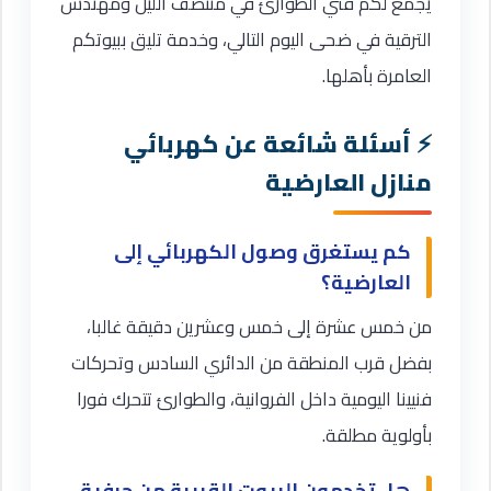
يجمع لكم فني الطوارئ في منتصف الليل ومهندس
الترقية في ضحى اليوم التالي، وخدمة تليق ببيوتكم
العامرة بأهلها.
أسئلة شائعة عن كهربائي
منازل العارضية
كم يستغرق وصول الكهربائي إلى
العارضية؟
من خمس عشرة إلى خمس وعشرين دقيقة غالبا،
بفضل قرب المنطقة من الدائري السادس وتحركات
فنيينا اليومية داخل الفروانية، والطوارئ تتحرك فورا
بأولوية مطلقة.
هل تخدمون البيوت القريبة من حرفية