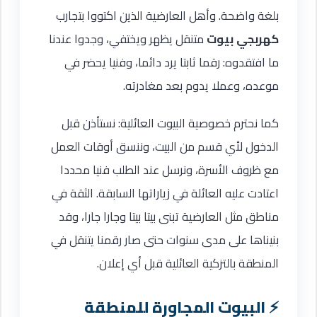
بلغة واضحة. وأهل العارضية الذين اكتووا بتجارب
كهربجي بيوت
متنقل يظهر ويختفي، وجدوا عندنا
ما افتقدوه: رقما ثابتا يرد دائما، وفنيا يحضر في
موعده، وعملا يدوم بعد مغادرته.
كما نحترم خصوصية البيوت العائلية: نستأذن قبل
الدخول لأي قسم من البيت، وننسق أوقات العمل
مع ظروف الأسرة، ونرسل عند الطلب فنيا محددا
اعتادت عليه العائلة في زياراتها السابقة. الثقة في
مناطق مثل العارضية تبنى بيتا بيتا وجارا جارا، وقد
بنيناها على مدى سنوات حتى صار رقمنا يتنقل في
المنطقة بالتزكية العائلية قبل أي إعلان.
البيوت المجاورة للمنطقة