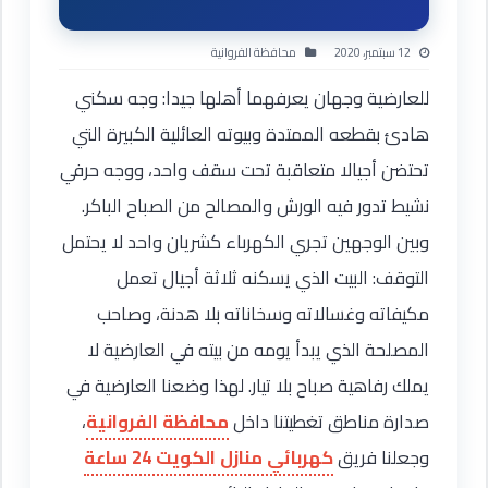
12 سبتمبر، 2020
محافظة الفروانية
للعارضية وجهان يعرفهما أهلها جيدا: وجه سكني
هادئ بقطعه الممتدة وبيوته العائلية الكبيرة التي
تحتضن أجيالا متعاقبة تحت سقف واحد، ووجه حرفي
نشيط تدور فيه الورش والمصالح من الصباح الباكر.
وبين الوجهين تجري الكهرباء كشريان واحد لا يحتمل
التوقف: البيت الذي يسكنه ثلاثة أجيال تعمل
مكيفاته وغسالاته وسخاناته بلا هدنة، وصاحب
المصلحة الذي يبدأ يومه من بيته في العارضية لا
يملك رفاهية صباح بلا تيار. لهذا وضعنا العارضية في
صدارة مناطق تغطيتنا داخل
محافظة الفروانية
،
وجعلنا فريق
كهربائي منازل الكويت 24 ساعة