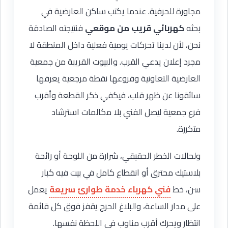
مجاورة للحرفية. عندما يكتب ساكن العارضية في
بحثه
كهربائي قريب من موقعي
فنتيجته الصادقة
نحن، لأن لدينا تحركات يومية فعلية داخل المنطقة لا
مجرد إعلان يدعي القرب. والبيوت القريبة من جمعية
العارضية التعاونية وفروعها نقطة مرجعية يعرفها
سائقونا عن ظهر قلب، فيكفي ذكر القطعة وأقرب
فرع جمعية ليصل الفني بلا مكالمات استرشاد
متكررة.
ولحالات الخطر الحقيقي، شرارة من اللوحة أو رائحة
بلاستيك محترق أو انقطاع كامل في بيت فيه كبار
سن، خط
فني كهرباء خدمة طوارئ سريعة
يعمل
على مدار الساعة، والبلاغ الحرج يقفز فوق كل قائمة
انتظار ويحرك أقرب مناوب في اللحظة نفسها.