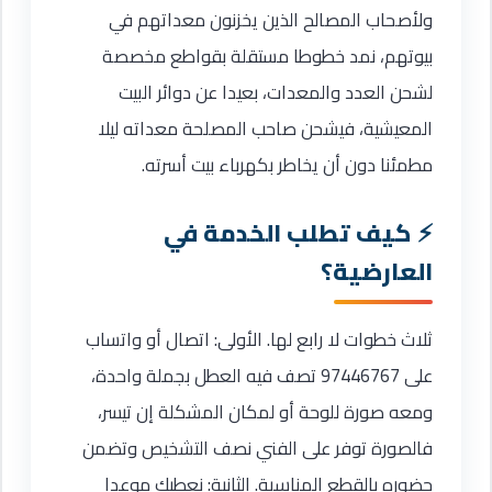
ولأصحاب المصالح الذين يخزنون معداتهم في
بيوتهم، نمد خطوطا مستقلة بقواطع مخصصة
لشحن العدد والمعدات، بعيدا عن دوائر البيت
المعيشية، فيشحن صاحب المصلحة معداته ليلا
مطمئنا دون أن يخاطر بكهرباء بيت أسرته.
كيف تطلب الخدمة في
العارضية؟
ثلاث خطوات لا رابع لها. الأولى: اتصال أو واتساب
على 97446767 تصف فيه العطل بجملة واحدة،
ومعه صورة للوحة أو لمكان المشكلة إن تيسر،
فالصورة توفر على الفني نصف التشخيص وتضمن
حضوره بالقطع المناسبة. الثانية: نعطيك موعدا