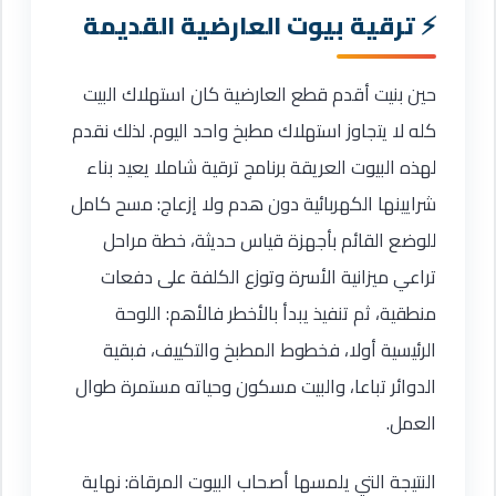
ترقية بيوت العارضية القديمة
حين بنيت أقدم قطع العارضية كان استهلاك البيت
كله لا يتجاوز استهلاك مطبخ واحد اليوم. لذلك نقدم
لهذه البيوت العريقة برنامج ترقية شاملا يعيد بناء
شرايينها الكهربائية دون هدم ولا إزعاج: مسح كامل
للوضع القائم بأجهزة قياس حديثة، خطة مراحل
تراعي ميزانية الأسرة وتوزع الكلفة على دفعات
منطقية، ثم تنفيذ يبدأ بالأخطر فالأهم: اللوحة
الرئيسية أولا، فخطوط المطبخ والتكييف، فبقية
الدوائر تباعا، والبيت مسكون وحياته مستمرة طوال
العمل.
النتيجة التي يلمسها أصحاب البيوت المرقاة: نهاية