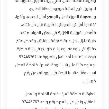
وطريقة فصله الآمن، ففي بيوت الأجيال الكبيرة قد
لا يكون كبير العائلة موجودا لحظة الطارئ،
والمعرفة الموزعة على الجميع أمان للجميع. وأخيرا،
تفقدوا أفياش الأحواش الخارجية قبل كل شتاء،
فأمطار الفروانية الغزيرة في بعض المواسم تجد
طريقها إلى كل علبة ضعيفة الإغلاق، وفحص عشر
دقائق في نوفمبر يوفر بلاغ طوارئ في ليلة ماطرة
باردة لا يتمناها أحد لأهل بيته. ورقمنا 97446767
اجعلوه مثبتا على باب اللوحة نفسها، فلحظة العطل
ليست وقتا مناسبا للبحث في الهواتف عن رقم
كهربائي.
العارضية منطقة تعرف قيمة الكلمة والعمل
المتقن، ونحن على العهد: رقم واحد 97446767