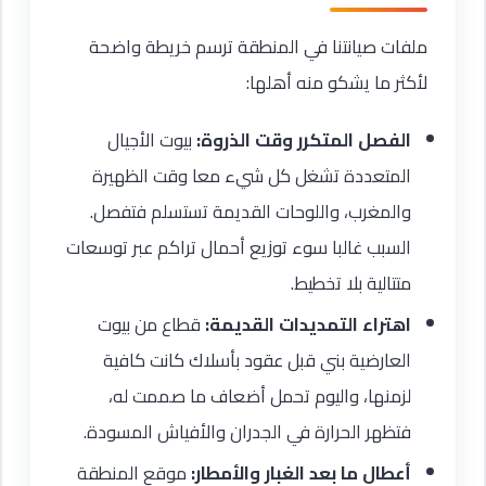
ملفات صيانتنا في المنطقة ترسم خريطة واضحة
لأكثر ما يشكو منه أهلها:
الفصل المتكرر وقت الذروة:
بيوت الأجيال
المتعددة تشغل كل شيء معا وقت الظهيرة
والمغرب، واللوحات القديمة تستسلم فتفصل.
السبب غالبا سوء توزيع أحمال تراكم عبر توسعات
متتالية بلا تخطيط.
اهتراء التمديدات القديمة:
قطاع من بيوت
العارضية بني قبل عقود بأسلاك كانت كافية
لزمنها، واليوم تحمل أضعاف ما صممت له،
فتظهر الحرارة في الجدران والأفياش المسودة.
أعطال ما بعد الغبار والأمطار:
موقع المنطقة