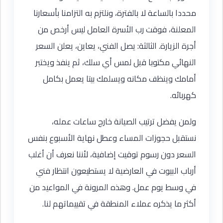
محددا بالساعة لا بالفترة، ونلتزم به التزامنا بأسعارنا
المعلنة، فوقت رب الأسرة العامل ليس أرخص من
أجرة الزيارة. الثالثة: يصل الفني، يعاين، يعلن السعر
النهائي مكتوبا قبل لمس أي سلك، ثم ينفذ ويختبر
أمامك وينظف مكانه ويسلمك بيتا يعمل بكامل
كهربائه.
ولمن يفضل ترتيب الصيانة خارج ساعات عمله،
نستقبل حجوزات المساء وعطل نهاية الأسبوع بنفس
السعر دون رسوم توقيت إضافية، لأننا نعرف أن أغلب
أرباب البيوت في العارضية لا يستطيعون انتظار فني
في وسط يوم عمل. وهذه المرونة في المواعيد من
أكثر ما يذكره عملاء المنطقة في تقييماتهم لنا.