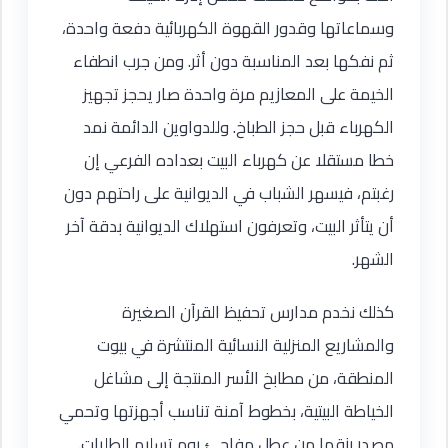
وسماعاتها وقدور القهوة الكهربائية دفعة واحدة،
ثم نفكها بعد المناسبة دون أثر. ومن جرب انطفاء
الخيمة على المعازيم مرة واحدة صار يحجز تجهيز
الكهرباء قبل حجز الطباخ. وللدواوين الدائمة نمد
خطا مستقلا عن كهرباء البيت بعداده الفرعي إن
رغبتم، فيسهر الشباب في الديوانية على راحتهم دون
أن يتأثر البيت، وتعرفون استهلاك الديوانية بدقة آخر
الشهر.
كذلك نخدم مدارس تحفيظ القرآن الصغيرة
والمشاريع المنزلية النسائية المنتشرة في بيوت
المنطقة، من مطابخ الأسر المنتجة إلى مشاغل
الخياطة البيتية، بخطوط آمنة تناسب أجهزتها وتحمي
مصدر رزقها من عطل مفاجئ يوم تسليم الطلبات.