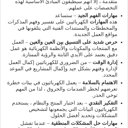
متقدمة ، إلا أنهم سيطبقون المبادئ الأساسية لهذه
التخصصات على عملهم.
مهارات الفهم الجيد
– ستساعد
هذه
المهارات
الكهربائيين على تفسير وفهم المذكرات
والمخططات والمستندات الفنية التي يتلقونها في
مواقع العمل الجديدة.
حرص شديد على التنسيق بين العين والعين
– العمل
مع المنتجات والمكونات والأنظمة الكهربائية هو عمل
دقيق يعتمد على الأيدي الثابتة والرؤية الممتازة.
إدارة الوقت
– من الضروري للكهربائيين إكمال العمل
لإدارة وقتهم بشكل جيد وإكمال المشاريع في الموعد
المحدد.
الاهتمام بالسلامة
– يعمل الكهربائيون في بيئات خطرة
تعرضهم لخطر الصدمات والحروق ، لذا من المهم
توخي الحذر.
التفكير النقدي
– بعد اختبار المنتج والنظام ، يستخدم
الكهربائيون البيانات التي يجمعونها لتشخيص
المشكلات وتحديد أفضل الحلول.
مهارات حل المشكلات المنطقية
– عندما تفشل