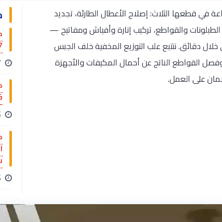
م
ئي منازل النزهة خدمة 24 ساعة في قطعها الثلاث: إصلاح الأعطال الطارئة، تجديد
ر الطبلونات والقواطع، تركيب إنارة وأفياش ومفاتيح —
ك
767
97 ليصلك الفني خلال دقائق. نتتبع علب التوزيع المخفية خلف الجبس
وفصل القواطع الناتج عن أحمال المكيفات والأجهزة
17
ضمان على العمل.
فن
15
ك
س
15