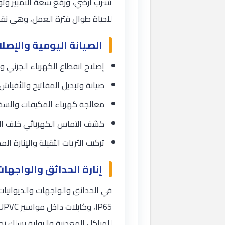
تسرب أرضي، ورفع سعة الأمبير وتوز
للحياة طوال فترة العمل، وهي نقطة 
الصيانة اليومية والإصل
إصلاح انقطاع الكهرباء الجزئي و
صيانة وتبديل المفاتيح والأفياش
معالجة كهرباء المكيفات والسخان
كشف التماس الكهربائي خلف الج
تركيب الثريات الثقيلة والإنارة ا
إنارة الحدائق والواجهات
للهياكل المعدنية والبوابة بسلك نحاسي 6 مم². ونستخدم كشافات LED بقدرات 30 و50 و100 واط مع مؤقت أو ح