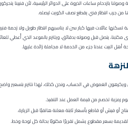
سرعة وصولنا بازدحام ساعات الذروة على الدوائر الرئيسية، لأن فنيينا يت
ا من جرب انتظار فني يقطع نصف الكويت ليصله.
زهة تسكنها عائلات فيها كبار سن لا يناسبهم انتظار طويل ولا زحمة فنيي
 لدى مكتبنا، يتصل قبل وصوله بدقائق، ويلتزم بالموعد الذي أُعطي للعائ
حة أهل البيت عندنا جزء من الخدمة لا مجاملة زائدة عليها.
لنزهة
 ويكرهون الغموض في الحساب، ونحن كذلك. لهذا نلتزم بتسعير واضح
 رمزية تخصم من قيمة العمل عند التنفيذ.
ح أو فيش أو قاطع بأسعار ثابتة معلنة هاتفيًا قبل الزيارة.
لقديمة بسعر مقطوع يشمل تقريرًا مكتوبًا بحالة كل لوحة وخط.