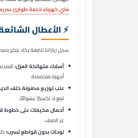
فني كهرباء خدمة طوارئ سريع
الأعطال الشائعة
سجل زياراتنا للنزهة يكاد يتكرر بن
أسلاك متهالكة العزل:
التمديد
أجهزة متخصصة.
علب توزيع مدفونة خلف الديك
تتبع لا تكسيرًا عشوائيًا.
أحمال مكيفات على خطوط قد
عز الصيف.
لوحات بدون قواطع تسرب:
كثي