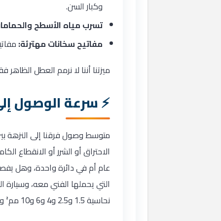
وكبار السن.
تسرب مياه الأسطح والحماما
مفاتيح سخانات مهترئة:
مفاتيح
ميزتنا أننا لا نرمم العطل الظاهر ف
سرعة الوصول إلى
متوسط وصول فرقنا إلى النزهة بين 20 و35 دقيقة من لحظة الاتصال 
الاحتراق أو الشرر أو الانقطاع الك
عام أم في دائرة واحدة، وهل يفصل
نحاسية 1.5 و2.5 و4 و6 و10 مم² وأفياش ومفاتيح وعناصر سخانات ولمبات LED، فتُغلق أغلب البلاغات في الزيارة الأولى.