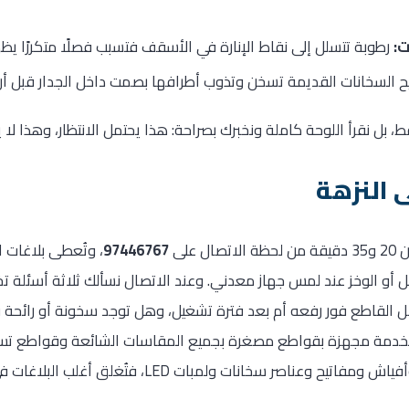
ت:
رطوبة تتسلل إلى نقاط الإنارة في الأسقف فتسبب فصلًا متكررًا يظ
 السخانات القديمة تسخن وتذوب أطرافها بصمت داخل الجدار قبل أن 
قط، بل نقرأ اللوحة كاملة ونخبرك بصراحة: هذا يحتمل الانتظار، وهذا لا 
 النزهة
على
97446767
، وتُعطى بلاغات ا
امل أو الوخز عند لمس جهاز معدني. وعند الاتصال نسألك ثلاثة أسئلة ت
 القاطع فور رفعه أم بعد فترة تشغيل، وهل توجد سخونة أو رائحة في