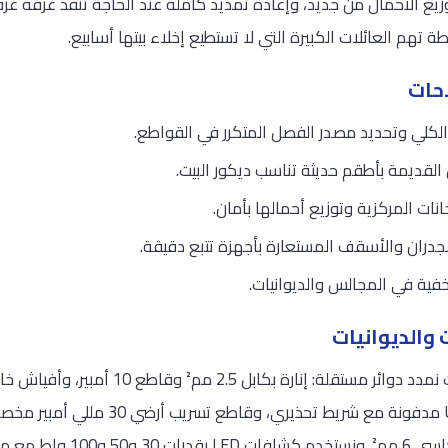
يع الأحمال من جديد، وإعادة تمديد كاملة عند الحاجة تُنفذ غرفة غرف
تهم العائلات الكبيرة التي لا تستطيع إخلاء بيتها أسابيع.
احات
الكلي وتحديد مصدر الفصل المتكرر في القواطع.
 القديمة بأطقم حديثة تناسب ديكور البيت.
ات المركزية وتوزيع أحمالها بأمان.
دران والأسقف المستعارة بأجهزة تتبع دقيقة.
لمخفية في المجالس والديوانيات.
 والديوانيات
IP65، وكابلات داخل مواسير UPVC مدفونة مع شر
ساس ضوئي، ويتولى