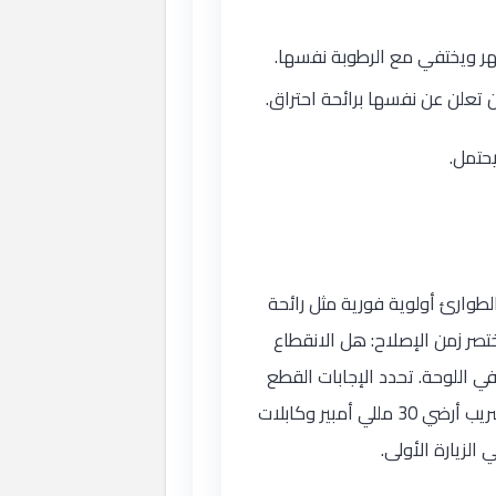
هر ويختفي مع الرطوبة نفسها.
تعلن عن نفسها برائحة احتراق.
يحتمل.
لطوارئ أولوية فورية مثل رائحة
ختصر زمن الإصلاح: هل الانقطاع
 اللوحة. تحدد الإجابات القطع
التي يحملها الفني معه، وسيارة الخدمة مجهزة بقواطع مصغرة بجميع المقاسات الشائعة وقواطع تسريب أرضي 30 مللي أمبير وكابلات