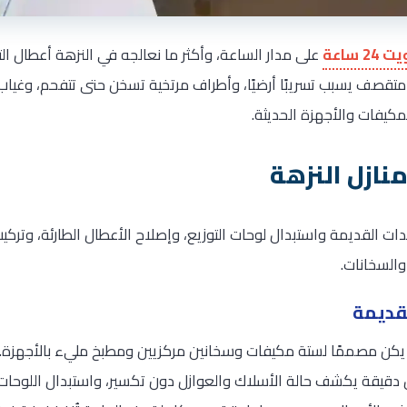
 ساعة
على مدار الساعة، وأكثر ما نعالجه في النزهة أعطال ال
متقصف يسبب تسريبًا أرضيًا، وأطراف مرتخية تسخن حتى تتفحم، وغياب 
كيفات والأجهزة الحديثة.
نازل النزهة
دات القديمة واستبدال لوحات التوزيع، وإصلاح الأعطال الطارئة، وتركيب ا
السخانات.
لقديمة
م يكن مصممًا لستة مكيفات وسخانين مركزيين ومطبخ مليء بالأجهزة. نق
قيقة يكشف حالة الأسلاك والعوازل دون تكسير، واستبدال اللوحات 