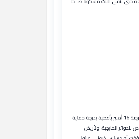
ة حتى يبقى البيت مسكونًا صالحًا
في الحدائق والواجهات والديوانيات نمدد دوائر مستقلة: إنارة بكابل 2.5 مم² وقاطع 10 أمبير، وأفياش خارجية 16 أمبير بأغطية بدرجة حماية
يط تحذيري، وقاطع تسريب أرضي 30 مللي أمبير مخصص للدوائر الخارجية، وتأريض