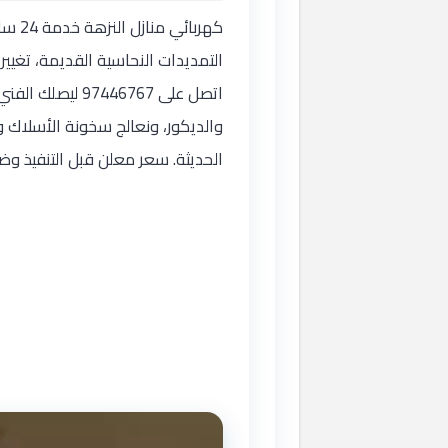
كهربا
التمديدات النحاسية القديمة، تغيي
اتصل على 446767
والديكور، ونعالج سخونة الأسلاك 
الحديثة. سعر معلن قبل التنفيذ و