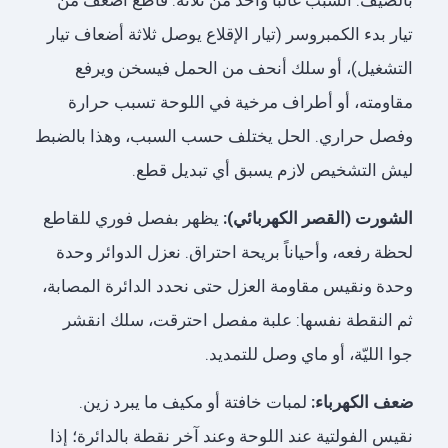
بالصيف. السبب غالباً واحد من ثلاثة: قاطع أضعف من
تيار بدء الكمبروسر (تيار الإقلاع يوصل ثلاثة أضعاف تيار
التشغيل)، أو سلك أنحف من الحمل فيسخن ويرفع
مقاومته، أو أطراف مرخية في اللوحة تسبب حرارة
وفصل حراري. الحل يختلف حسب السبب، وهذا بالضبط
ليش التشخيص لازم يسبق أي تبديل قطع.
الشورت (القصر الكهربائي):
يظهر بفصل فوري للقاطع
لحظة رفعه، وأحياناً بريحة احتراق. نعزل الدوائر وحدة
وحدة ونقيس مقاومة العزل حتى نحدد الدائرة المصابة،
ثم النقطة نفسها: علبة مفصل احترقت، سلك انقشر
جوا الليّة، أو ماي وصل للتمديد.
ضعف الكهرباء:
لمبات خافتة أو مكيف ما يبرد زين.
نقيس الفولتية عند اللوحة وعند آخر نقطة بالدائرة؛ إذا