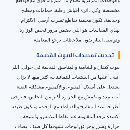
والوحدات المركزية تحتاج 10 ملم وما فوق مع قواطع
مخصصة. وكل دائرة أفياش رطبة، حمامات ومطبخ
وحديقة، تكون محمية بقاطع تسرب أرضي. الالتزام
بهذي المقاسات هو اللي يضمن مرور فحص الوزارة
وتوصيل التيار بدون ملاحظات ترجع المعاملة.
تحديث تمديدات البيوت القديمة
بيوت كيفان والشامية والمناطق القديمة في حولي، اللي
انبنى أغلبها من الستينات للثمانينات، كثير منها لا يزال
يشتغل على أسلاك ألمنيوم. والألمنيوم مشكلته الفنية
أنه يتمدد وينكمش مع الحرارة أكثر من النحاس، فتترخى
أطرافه عند المفاتيح والقواطع مع الوقت، وتتكون طبقة
أكسدة ترفع المقاومة عند نقاط التلامس، والنتيجة
حرارة وشرر وحرائق لوحات نشوفها كل صيف. يضاف