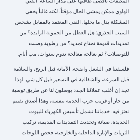
المكيفات بأقصى طاقتها على مدار الساعة. الفني
الهاوي ممكن يمشي الحال مؤقتاً، لكنه غالباً يخفي
المشكلة بدل ما يحلها. الفني المعتمد بالمقابل يشخص
السبب الجذري: هل العطل من الحمولة الزايدة؟ من
تمديدات قديمة تحتاج تجديد؟ من رطوبة وصلت
للتوصيلات؟ ثم يعالجه معالجة تدوم سنوات، مب أيام.
فلسفتنا في الشغل واضحة: الأمانة قبل الربح، والسلامة
قبل السرعة، والشفافية في التسعير قبل كل شي. لهذا
تجد إن أغلب عملائنا الجدد يوصلون لنا عن طريق توصية
من جار أو قريب جرب الخدمة بنفسه، وهذا أصدق تقييم
نعتز فيه. خدماتنا تشمل تأسيس الكهرباء للبيوت
الجديدة، صيانة وتحديث التمديدات القديمة، تركيب
الثريات والإنارة الداخلية والخارجية، فحص اللوحات