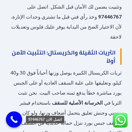
وتثبيت يضمن لك الأمان قبل الشكل. اتصل على
97446767
وخذ رأي فني قبل ما تشتري وحدات الإنارة،
لأن الاختيار الصح من البداية يوفر عليك فلوس وتعديلات
لاحقة.
الثريات الثقيلة والكريستال: التثبيت الآمن
أولاً
ثريات الكريستال الكبيرة يوصل وزنها أحياناً فوق 30 و40
كيلو، وتعليقها على علبة السقف العادية أو على الجبس
بورد مباشرة خطأ يدفع ثمنه صاحب البيت. نحن نثبت
الثريا في
الخرسانة الأصلية للسقف
باستخدام فيشر
معدني وجنش تعليق يتحمل أضعاف وزنها، ولو كان
اتصل الان 97446767‬
السقف جبس بورد ننزل حمالة حديدية من السقف