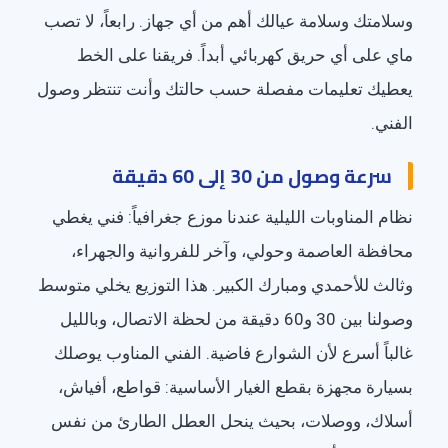
وسلامتك وسلامة عيالك أهم من أي جهاز. رابعاً، لا تصب
ماي على أي حريق كهربائي أبداً. فريقنا على الخط
يعطيك تعليمات مفصلة حسب حالتك وأنت تنتظر وصول
الفني.
سرعة وصول من 30 إلى 60 دقيقة
نظام المناوبات الليلية عندنا موزع جغرافياً: فني يغطي
محافظة العاصمة وحولي، وآخر للفروانية والجهراء،
وثالث للأحمدي ومبارك الكبير. هذا التوزيع يخلي متوسط
وصولنا بين 30 و60 دقيقة من لحظة الاتصال، وبالليل
غالباً أسرع لأن الشوارع فاضية. الفني المناوب يوصلك
بسيارة مجهزة بقطع الغيار الأساسية: قواطع، أفياش،
أسلاك، ووصلات، بحيث ينحل العطل الطارئ من نفس