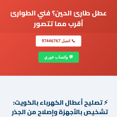
عطل طارئ الحين؟ فني الطوارئ
أقرب مما تتصور
📞 اتصل 97446767
💬 واتساب فوري
تصليح أعطال الكهرباء بالكويت:
تشخيص بالأجهزة وإصلاح من الجذر