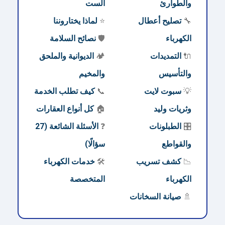
والطوارئ
الست
🔧
تصليح أعطال
⭐
لماذا يختاروننا
الكهرباء
🛡️
نصائح السلامة
🔌
التمديدات
🏕️
الديوانية والملحق
والتأسيس
والمخيم
💡
سبوت لايت
📞
كيف تطلب الخدمة
وثريات وليد
🏠
كل أنواع العقارات
🎛️
الطبلونات
❓
الأسئلة الشائعة (27
والقواطع
سؤالًا)
📉
كشف تسريب
🛠️
خدمات الكهرباء
الكهرباء
المتخصصة
🚿
صيانة السخانات