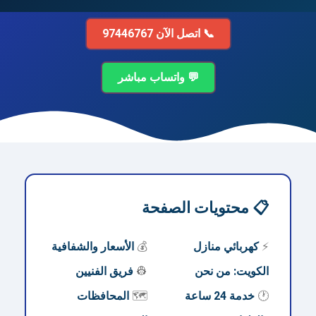
📞 اتصل الآن 97446767
💬 واتساب مباشر
📋 محتويات الصفحة
⚡
كهربائي منازل
💰
الأسعار والشفافية
الكويت: من نحن
👷
فريق الفنيين
🕐
خدمة 24 ساعة
🗺️
المحافظات