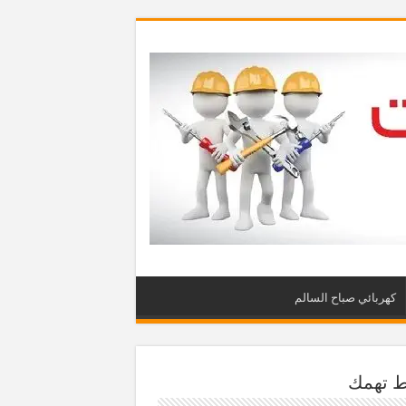
كهربائي صباح السالم
ط تهمك