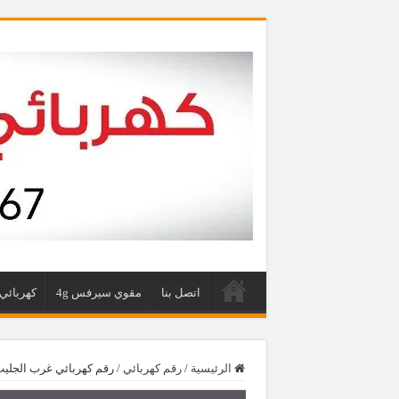
اتصل بنا
مقوي سيرفس 4g
كهربائي 
الرئيسية
/
رقم كهربائي
/
رقم كهربائي غرب الجليب 97446767‬ كهربجي فني كهربائي منازل غرب ا