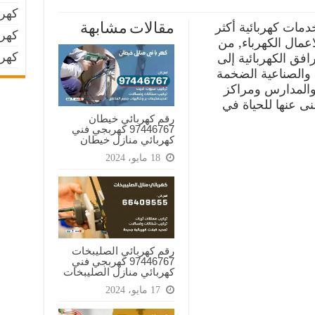
كهرب
مات كهربائية أكثر
مقالات مشابهة
كهرب
اعمال الكهرباء, من
كهر
رافق الكهربائية إلى
ة والصناعية الضخمة
والمدارس ومراكز
غنى عنها للحياة في
رقم كهربائي خيطان
97446767‬ كهربجي فني
كهربائي منازل خيطان
18 مايو، 2024
رقم كهربائي الصليبخات
97446767‬ كهربجي فني
كهربائي منازل الصليبخات
17 مايو، 2024