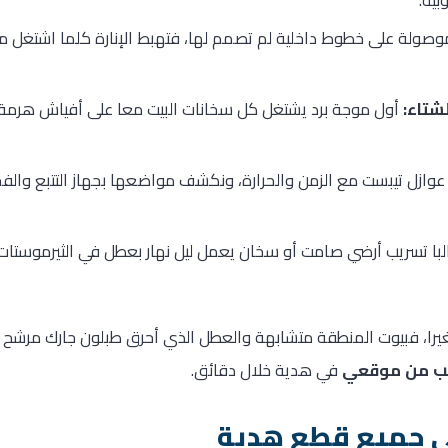
بية.
موصولة على خطوط داخلية لم تصمم لها، فتهبط الإنارة كلما اشتغل 
شتاء:
أول موجة برد يشتغل كل سخانات البيت معا على أفياش هرمة،
وازل تيبست مع الزمن والحرارة، ونكشف مواضعها بجهاز التتبع وال
با تسريب أرضي صامت أو سخان يعمل ليل نهار بعطل في الثيرموستا
را، فبيوت المنطقة متشابهة والعطل الذي أحرق طبلون جارك مرشح لل
يب من موقعي
في هدية خلال دقائق.
ى جميع قطع هدية