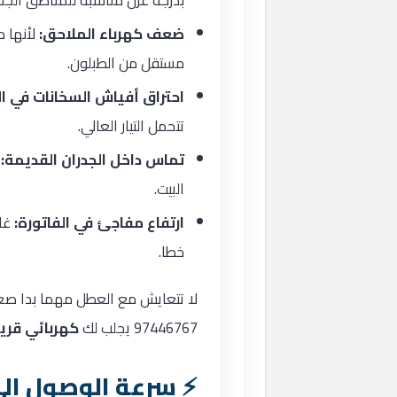
بدرجة عزل مناسبة للمناطق الجنو
ضعف كهرباء الملاحق:
لأنها 
مستقل من الطبلون.
احتراق أفياش السخانات في ال
تتحمل التيار العالي.
تماس داخل الجدران القديمة:
ع
البيت.
ارتفاع مفاجئ في الفاتورة:
غال
خطا.
لا تتعايش مع العطل مهما بدا صغي
97446767 يجلب لك
كهربائي قر
سرعة الوصول إل