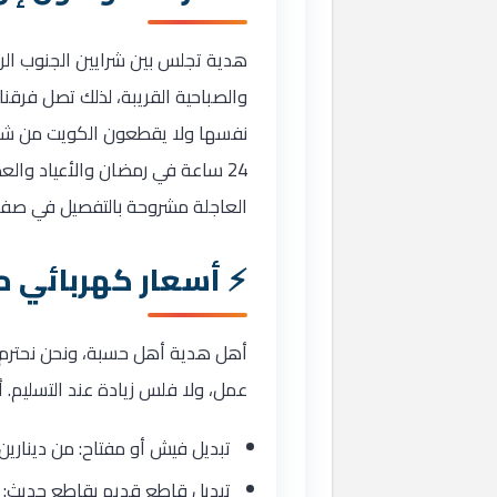
هدية تجلس بين شرايين الجنوب الر
والصباحية القريبة، لذلك تصل فرقن
نفسها ولا يقطعون الكويت من شمال
24 ساعة في رمضان والأعياد والع
العاجلة مشروحة بالتفصيل في ص
أسعار كهربائي م
أهل هدية أهل حسبة، ونحن نحترم
عمل، ولا فلس زيادة عند التسليم. أ
تبديل فيش أو مفتاح: من دينارين
تبديل قاطع قديم بقاطع حديث: من