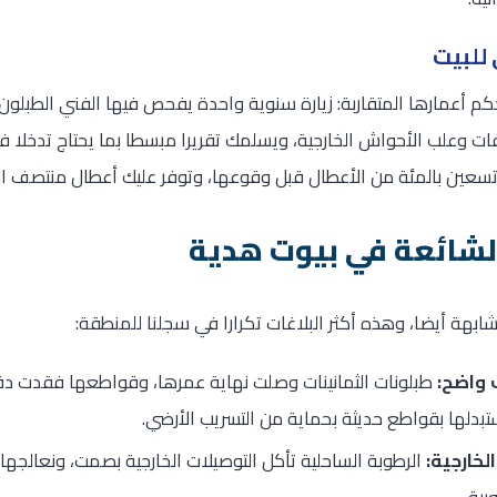
للبيت
م أعمارها المتقاربة: زيارة سنوية واحدة يفحص فيها الفني الطبلون
ت وعلب الأحواش الخارجية، ويسلمك تقريرا مبسطا بما يحتاج تدخلا فور
تسعين بالمئة من الأعطال قبل وقوعها، وتوفر عليك أعطال منتصف الل
الشائعة في بيوت هدية
بهة أيضا، وهذه أكثر البلاغات تكرارا في سجلنا للمنطقة:
 واضح:
طبلونات الثمانينات وصلت نهاية عمرها، وقواطعها فقدت دق
ستبدلها بقواطع حديثة بحماية من التسريب الأرضي.
لخارجية:
الرطوبة الساحلية تأكل التوصيلات الخارجية بصمت، ونعالجه