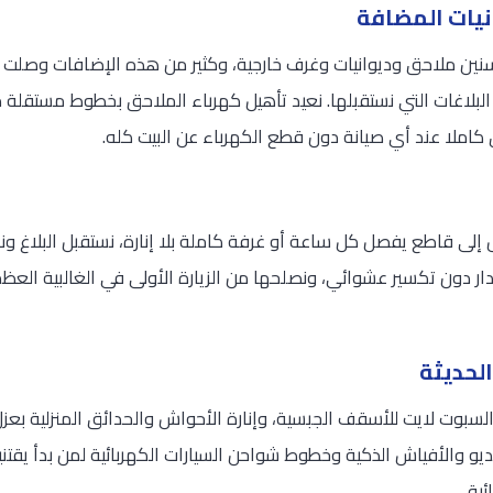
نيات المضافة
لسنين ملاحق وديوانيات وغرف خارجية، وكثير من هذه الإضافات وصلت
لبلاغات التي نستقبلها. نعيد تأهيل كهرباء الملاحق بخطوط مستقلة 
كاملا عند أي صيانة دون قطع الكهرباء عن البيت كله.
لى قاطع يفصل كل ساعة أو غرفة كاملة بلا إنارة، نستقبل البلاغ و
ر دون تكسير عشوائي، ونصلحها من الزيارة الأولى في الغالبية العظ
الحديثة
 والسبوت لايت للأسقف الجبسية، وإنارة الأحواش والحدائق المنزلية ب
ديو والأفياش الذكية وخطوط شواحن السيارات الكهربائية لمن بدأ يقت
ية.