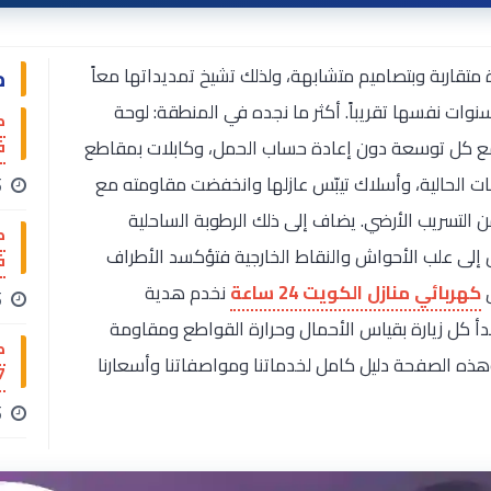
م
 متقاربة وبتصاميم متشابهة، ولذلك تشيخ تمديداتها معاً
وات نفسها تقريباً. أكثر ما نجده في المنطقة: لوحة
فن
 مع كل توسعة دون إعادة حساب الحمل، وكابلات بمقاطع
ات الحالية، وأسلاك تيبّس عازلها وانخفضت مقاومته مع
15
من التسريب الأرضي. يضاف إلى ذلك الرطوبة الساحلية
 إلى علب الأحواش والنقاط الخارجية فتؤكسد الأطراف
فن
ق
كهربائي منازل الكويت 24 ساعة
نخدم هدية
15
دأ كل زيارة بقياس الأحمال وحرارة القواطع ومقاومة
ك
وهذه الصفحة دليل كامل لخدماتنا ومواصفاتنا وأسعارنا
767
15