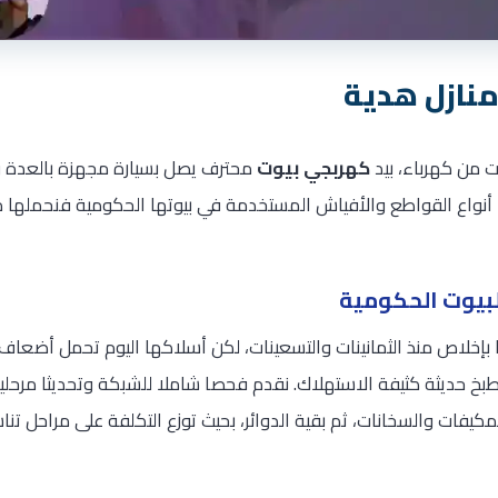
نازل هدية
 من كهرباء، بيد
كهربجي بيوت
محترف يصل بسيارة مجهزة بالعدة و
 أنواع القواطع والأفياش المستخدمة في بيوتها الحكومية فنحملها م
لبيوت الحكومية
إخلاص منذ الثمانينات والتسعينات، لكن أسلاكها اليوم تحمل أضعا
 حديثة كثيفة الاستهلاك. نقدم فحصا شاملا للشبكة وتحديثا مرحليا ي
يفات والسخانات، ثم بقية الدوائر، بحيث توزع التكلفة على مراحل تنا