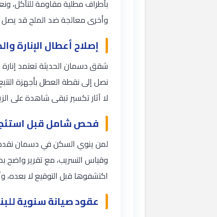
بأطراف مطلية مقاومة للتآكل، ونعز
وأخرى معالجة ضد الملح قد يصل إل
إصلاح أعطال الإنارة وال
شقق دسمان الحديثة تعتمد إنارة م
نصل إلى نقطة العطل بأجهزة التتبع
لا آثار تكسير تبقى شاهدة على الزيا
فحص شامل قبل استئجا
لمن ينوي السكن في دسمان نقدم خ
وقياس التسريب، مع تقرير واضح بح
اكتشفوها قبل التوقيع لا بعده، 
عقود صيانة سنوية للبناي