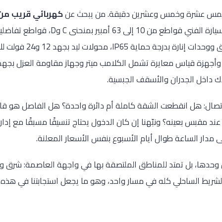
خمس عشرة وخمس وعشرين دقيقة. من يبحث عن
كهربائي قريب م
ذات أطراف مقاومة للتآكل، صن
اك داخل الجدران والأسقف الجبسية.
اتصال: هل انقطعت الشقة كاملة أم دائرة واحدة؟ هل الفاصل هو قا
د مقبس بعينه؟ ونبّهنا إن كان الدخول يحتاج تنسيقًا مسبقًا مع إدارة
 مدار الساعة طوال أيام الأسبوع بنفس الأسعار المعلنة.
وحدها، بل تمتد للمناطق الملتصقة بها في واجهة العاصمة: شرق وبني
لشريط الساحلي كله في مسار واحد، وهو ما يجعل استجابتنا في هذه 