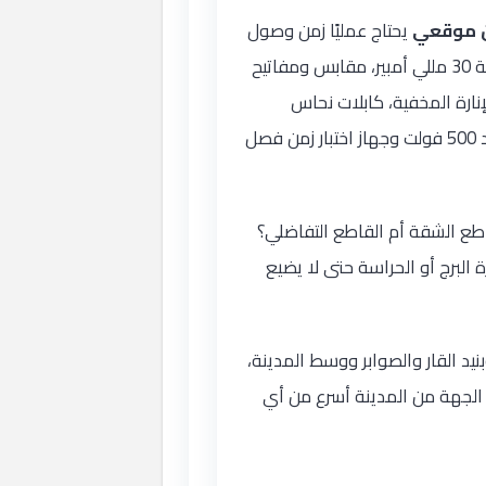
ن موقعي
يحتاج عمليًا زمن وصول
قصيرًا ومخزون قطع كافيًا. تحمل سيارة الفني قواطع من 10 إلى 63 أمبير بمنحنى C وD، قواطع تفاضلية 30 مللي أمبير، مقابس ومفاتيح
اديق ووحدات إنارة بدرجة حماية IP65، محولات ليد بجهد 12 و24 فولت للإنارة المخفية، كابلات نحاس
بمقاطع 1.5 و2.5 و4 و6 و10 مم²، وأجهزة قياس معايرة تشمل الكلامب ميتر وجهاز مقاومة العزل بجهد 500 فولت وجهاز اختبار زمن فصل
طع الشقة أم القاطع التفاضلي؟
 البرج أو الحراسة حتى لا يضيع
د القار والصوابر ووسط المدينة،
الجهة من المدينة أسرع من أي