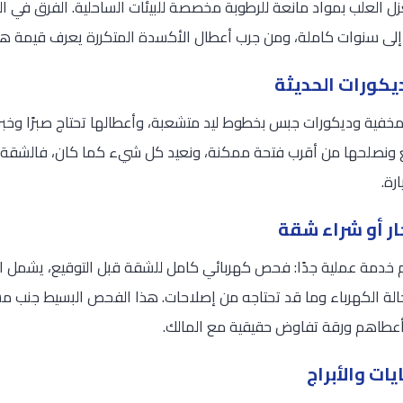
ل العلب بمواد مانعة للرطوبة مخصصة للبيئات الساحلية. الفرق في ال
ى سنوات كاملة، ومن جرب أعطال الأكسدة المتكررة يعرف قيمة هذا 
ديكورات الحديثة
خفية وديكورات جبس بخطوط ليد متشعبة، وأعطالها تحتاج صبرًا وخبرة 
 ونصلحها من أقرب فتحة ممكنة، ونعيد كل شيء كما كان، فالشقة الأن
رة.
ر أو شراء شقة
دمة عملية جدًا: فحص كهربائي كامل للشقة قبل التوقيع، يشمل ال
الة الكهرباء وما قد تحتاجه من إصلاحات. هذا الفحص البسيط جنب م
وأعطاهم ورقة تفاوض حقيقية مع المالك.
ات والأبراج