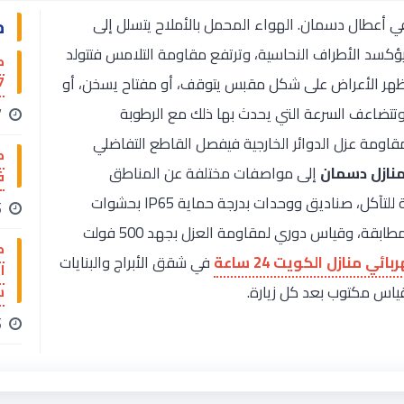
م
في أعطال دسمان. الهواء المحمل بالأملاح يتسلل إلى
يؤكسد الأطراف النحاسية، وترتفع مقاومة التلامس فتتولد
ك
767
تظهر الأعراض على شكل مقبس يتوقف، أو مفتاح يسخن، أو
تتضاعف السرعة التي يحدث بها ذلك مع الرطوبة
17
ومة عزل الدوائر الخارجية فيفصل القاطع التفاضلي
منازل دسمان
إلى مواصفات مختلفة عن المناطق
فن
الداخلية: موصلات وأطراف مقاومة للتآكل، صناديق ووحدات بدرجة حماية IP65 بحشوات
15
إحكام سليمة وجلب دخول كابلات مطابقة، وقياس دوري لمقاومة العزل بجهد 500 فولت
ك
بائي منازل الكويت 24 ساعة
في شقق الأبراج والبنايات
قياس مكتوب بعد كل زيارة.
س
15