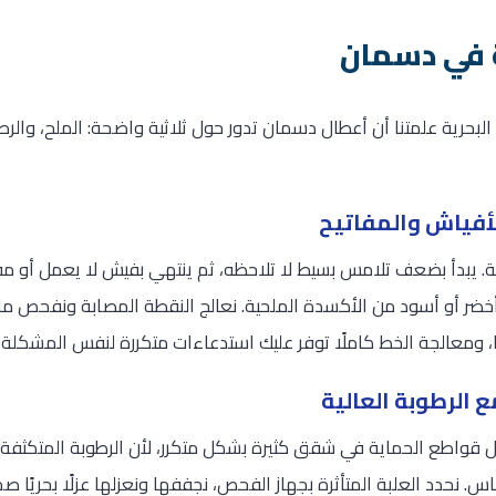
 في دسمان
حرية علمتنا أن أعطال دسمان تدور حول ثلاثية واضحة: الملح، والرطو
أفياش والمفاتيح
. يبدأ بضعف تلامس بسيط لا تلاحظه، ثم ينتهي بفيش لا يعمل أو م
أخضر أو أسود من الأكسدة الملحية. نعالج النقطة المصابة ونفحص ما
ا، ومعالجة الخط كاملًا توفر عليك استدعاءات متكررة لنفس المشكلة
الرطوبة العالية
اطع الحماية في شقق كثيرة بشكل متكرر، لأن الرطوبة المتكثفة داخ
 نحدد العلبة المتأثرة بجهاز الفحص، نجففها ونعزلها عزلًا بحريًا ص