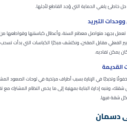
حل خاطئ يلغي الحماية التي وُجد القاطع لأجلها.
وحدات التبريد
 تعمل بجهد متواصل معظم السنة، وأعطال كباستنها وقواطعها من أ
ر الفعلي مقابل المقنن، ونكتشف مبكرًا الكباسات التي بدأت تسحب تيار
ان يمكن تفاديه.
ات القديمة
ا خفوتًا وتذبذبًا في الإنارة بسبب أطراف مرتخية في لوحات الصعود ال
شقتك، وننبه إدارة البناية بمهنية إلى ما يخص النظام المشترك مع تق
كل شقة فيها.
ى دسمان