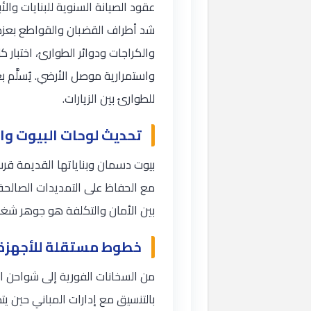
عقود الصيانة السنوية للبنايات وا
شد أطراف القضبان والقواطع بعزم ا
والكراجات ودوائر الطوارئ، اختبا
واستمرارية موصل الأرضي. يُسلَّم ب
للطوارئ بين الزيارات.
تحديث لوحات البيوت وال
بيوت دسمان وبناياتها القديمة قر
مع الحفاظ على التمديدات الصالحة،
بين الأمان والتكلفة هو جوهر شغل
خطوط مستقلة للأجهزة 
من السخانات الفورية إلى شواحن 
بالتنسيق مع إدارات المباني حين ي