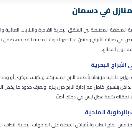
منازل في دسمان
منطقة المختلطة بين الشقق البحرية الفاخرة والبنايات العائلية وا
في صيانة الأبراج وفنيين عربًا خبروا بيوت المدينة القديمة، ضمن ت
عة دون انقطاع.
الأبراج البحرية
توزيع داخلية مرتبطة بأنظمة البرج المشتركة، وتكييف مركزي أو وحدات
اخل بتنسيق كامل مع إدارة البرج حين يلزم، ونعرف حدود ما يخص ا
 نحمّلك كلفة عطل ليس في ذمتك أصلًا.
بالرطوبة الملحية
نافس. نفتح العلب والأفياش المطلة على الواجهات البحرية، ننظف ال