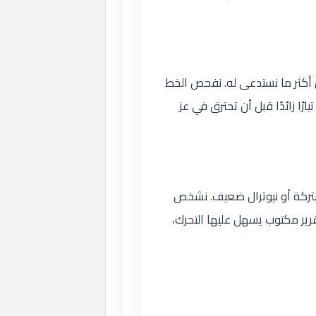
كثر ما نستدعى له. نفحص الخط
ًا زائدًا قبل أن تحترق في عز
مشتركة أو نيوترال ضعيف. نشخص
رير مكتوب يسهل عليها التحرك،