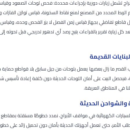
لأبراج تشمل زيارات دورية بإجراءات محددة: فحص لوحات الصعود وقياس
لربط المحدد من المصنع لمنع نقاط السخونة، قياس توازن الفازات وتي
ر كل قاطع تفاضلي بجهاز قياس زمن الفصل لا بزر الفحص وحده، وقياس 
عد كل زيارة تقرير بالقراءات يتيح رصد أي تدهور تدريجي قبل تحوله إل
بنايات القديمة
ب القصر ما زال بعضها يعمل بلوحات من جيل سابق بلا قواطع حماية ح
 فيحصل البيت على أمان اللوحات الحديثة دون كلفة إعادة تأسيس شاملة
نا في المناطق العريقة.
والشواحن الحديثة
السيارات الكهربائية في مواقف الأبراج، نمدد خطوطًا مستقلة بمق
تطلب الأمر، حتى تعمل أجهزتك الحديثة بأمان دون تحميل زائد على خط