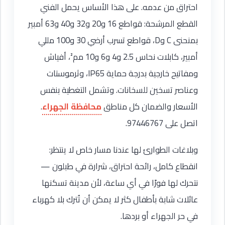
احتراق من عدمه. على هذا الأساس يحمل الفني
القطع المرشحة: قواطع 16 و20 و32 و40 و63 أمبير
بمنحنى C وD، قواطع تسرب أرضي 30 و100 مللي
أمبير، كابلات نحاس 2.5 و4 و6 و10 مم²، أفياش
ومفاتيح خارجية بدرجة حماية IP65، وثرموستات
وعناصر تسخين للسخانات. وتشمل التغطية بنفس
الأسعار والضمان كل مناطق
محافظة الجهراء
.
اتصل على 97446767.
وبلاغات الطوارئ لها عندنا مسار خاص لا ينتظر:
انقطاع كامل، رائحة احتراق، شرارة في طبلون —
نتحرك لها فورًا في أي ساعة، لأن مدينة تسكنها
عائلات شابة بأطفال كثر لا يمكن أن تُترك بلا كهرباء
في حر الجهراء أو بردها.