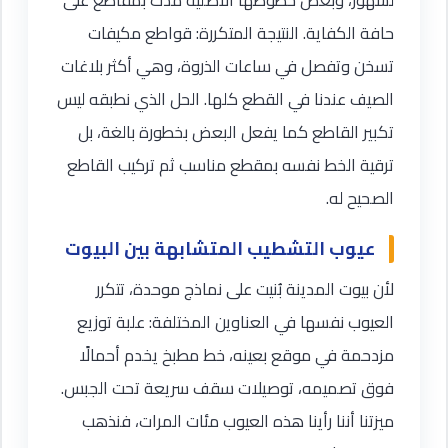
حافة الكفاية. النتيجة المتكررة: قواطع مكيفات
تسخن وتفصل في ساعات الذروة، وهي أكثر بلاغات
الصيف عندنا في القطع كلها. الحل الذي نطبقه ليس
تكبير القاطع كما يفعل البعض بخطورة بالغة، بل
ترقية الخط نفسه بمقطع مناسب ثم تركيب القاطع
الصحيح له.
عيوب التشطيب المتشابهة بين البيوت
لأن بيوت المدينة بُنيت على نماذج موحدة، تتكرر
العيوب نفسها في العناوين المختلفة: علبة توزيع
مزدحمة في موقع بعينه، خط مطبخ يخدم أحمالًا
فوق تصميمه، توصيلات سقف سريعة تحت الجبس.
ميزتنا أننا رأينا هذه العيوب مئات المرات، فنذهب