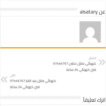
عن alsatary
السابق
كهربائي منازل حطين 97446767
فني كهربائي 24 ساعة
التالي
كهربائي منازل بنيد القار 97446767
فني كهربائي 24 ساعة
اترك تعليقاً