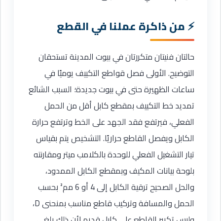
من ذاكرة عملنا في القطع
حالتان فنيتان متكررتان في بيوت المدينة تستحقان
التوضيح. الأولى فصل قواطع التكييف يوميًا في
ساعات الظهيرة حتى في بيوت جديدة؛ السبب الشائع
تمديد خط التكييف بمقطع كابل أقل من الحمل
الفعلي، فيرتفع فقد الجهد على الخط وترتفع حرارة
الكابل ويفصل القاطع حراريًا. التشخيص يتم بقياس
تيار التشغيل الفعلي للوحدة بالكلامب ميتر ومقارنته
بلوحة بيانات المكيف وبمقطع الكابل الممدود،
والحل الصحيح ترقية الكابل إلى 4 أو 6 مم² بحسب
الحمل والمسافة وتركيب قاطع مناسب بمنحنى D،
وليس تكبير القاطع على كابل قديم لأن ذلك يلغي