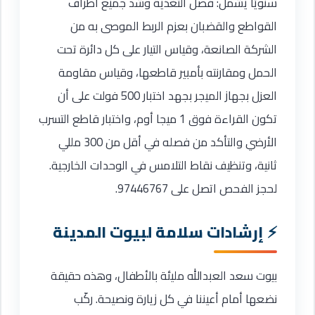
سنويًا يشمل: فصل التغذية وشد جميع أطراف
القواطع والقضبان بعزم الربط الموصى به من
الشركة الصانعة، وقياس التيار على كل دائرة تحت
الحمل ومقارنته بأمبير قاطعها، وقياس مقاومة
العزل بجهاز الميجر بجهد اختبار 500 فولت على أن
تكون القراءة فوق 1 ميجا أوم، واختبار قاطع التسرب
الأرضي والتأكد من فصله في أقل من 300 مللي
ثانية، وتنظيف نقاط التلامس في الوحدات الخارجية.
لحجز الفحص اتصل على 97446767.
إرشادات سلامة لبيوت المدينة
بيوت سعد العبدالله مليئة بالأطفال، وهذه حقيقة
نضعها أمام أعيننا في كل زيارة ونصيحة. ركّب