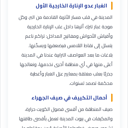
الغبار عدو الإنارة الخارجية الأول
المدينة في قلب مسار الأتربة القادمة من البر، وكل
موجة غبار تترك أثرها داخل علب الإنارة الخارجية
وأفياش الأحواش ومفاتيح المداخل: تراكم ناعم
يتسلل إلى نقاط التلامس فيضعفها ويسخّنها.
بلاغات ما بعد العواصف الترابية عندنا في المدينة
أعلى منها في أي منطقة أخرى نخدمها، ونعالجها
جذريًا بعلب مغلقة بمعايير عزل الغبار وأغطية
محكمة تصمد لسنوات.
أحمال التكييف في صيف الجهراء
صيف المنطقة من أقسى فصول الكويت حرارة،
والمكيفات في بيوت المدينة تعمل بأقصى طاقتها
لشهور، وبعض خطوطها الأصلية مُدت بمقاطع على