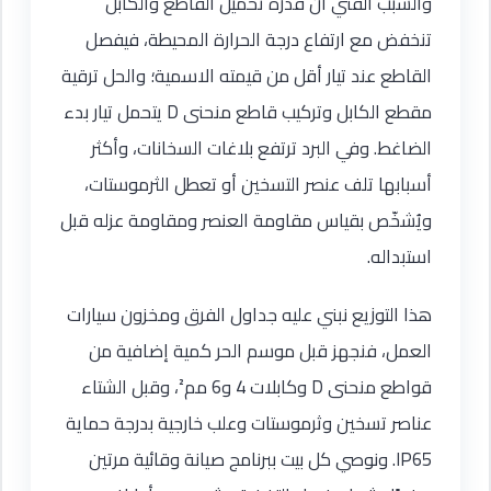
والسبب الفني أن قدرة تحميل القاطع والكابل
تنخفض مع ارتفاع درجة الحرارة المحيطة، فيفصل
القاطع عند تيار أقل من قيمته الاسمية؛ والحل ترقية
مقطع الكابل وتركيب قاطع منحنى D يتحمل تيار بدء
الضاغط. وفي البرد ترتفع بلاغات السخانات، وأكثر
أسبابها تلف عنصر التسخين أو تعطل الثرموستات،
ويُشخّص بقياس مقاومة العنصر ومقاومة عزله قبل
استبداله.
هذا التوزيع نبني عليه جداول الفرق ومخزون سيارات
العمل، فنجهز قبل موسم الحر كمية إضافية من
قواطع منحنى D وكابلات 4 و6 مم²، وقبل الشتاء
عناصر تسخين وثرموستات وعلب خارجية بدرجة حماية
IP65. ونوصي كل بيت ببرنامج صيانة وقائية مرتين