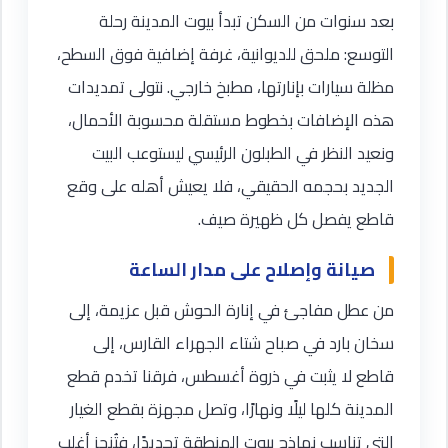
بعد سنوات من السكن تبدأ بيوت المدينة رحلة
التوسع: ملحق للديوانية، غرفة إضافية فوق السطح،
مظلة سيارات بإنارتها، مطبخ خارجي. نتولى تمديدات
هذه الإضافات بخطوط مستقلة محسوبة الأحمال،
ونعيد النظر في الطبلون الرئيسي ليستوعب البيت
الجديد بحجمه الحقيقي، فلا يعيش أهله على وقع
قاطع يفصل كل ظهيرة صيف.
صيانة وإصلاح على مدار الساعة
من عطل مفاجئ في إنارة الحوش قبل عزيمة، إلى
سخان بارد في صباح شتاء الجهراء القارس، إلى
قاطع لا يثبت في ذروة أغسطس، فرقنا تخدم قطع
المدينة كلها ليلًا ونهارًا، وتصل مجهزة بقطع الغيار
التي تناسب نماذج بيوت المنطقة تحديدًا، فتُنجز أغلب