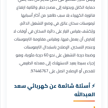
حماية الكابل ويحوله إلى مصدر خطر. والثانية ارتفاع
فاتورة الكهرباء بلا سبب ظاهر؛ من أكثر أسبابها
ثرموستات سخان عالق في وضع التشغيل الدائم،
ويُكشف بقياس التيار على دائرة السخان في أوقات لا
يُفترض أن يعمل فيها، وبقياس مقاومة الثرموستات
وعنصر التسخين. الإصلاح باستبدال الثرموستات
وضبط درجة التشغيل على نحو 60 درجة مئوية، وهو
إجراء بسيط يعيد الاستهلاك إلى معدله الطبيعي.
للفحص أو الإصلاح اتصل على 97446767.
أسئلة شائعة عن كهربائي سعد
العبدالله