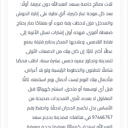
ثلاث نصائح خاصة بسعد العبدالله دون غيرها. أولًا:
بعد كل موجة غبار كبيرة، ألقِ نظرة على إنارة الحوش
والمدخل؛ فإن لاحظت رفة ضوء أو مفتاحًا صار يحتاج
ضغطة أقوى، فهذه أول إشارات تسلل الأتربة إلى
نقاط التلامس، وعلاجها المبكر بدنانير قليلة يمنع
عطلًا أكبر. ثانيًا: إن كان بيتك من الدفعات الأولى
للمدينة وتجاوز عمره خمس عشرة سنة، اطلب فحصًا
شاملًا للطبلون والخطوط الرئيسية ولو بلا أعراض،
فأحمال بيتك اليوم ليست أحمال يوم استلمته. ثالثًا:
قبل أي توسعة أو ملحق، استشر كهربائيًا قبل
المقاول لا بعده، لتُبنى التمديدات صحيحة من
الأساس بدل تكسير الجدران لاحقًا. واحفظ رقم
97446767 في هاتفك؛ فمدينة بحجم سعد
العبدالله تستحق كهربائيًا يعرفها بحجم معرفة