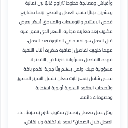
وأفياش ومعالجة خطوط تتراوح غالبًا بين ثمانية
وعشرين دينارًا حسب العطل والقطع، بينما مشاريع
فحص الاستلام والتوسعات والملاحق تُسعّر بعرض
مكتوب بعد معاينة مجانية. السعر الذي نتفق عليه
قبل العمل هو نفسه في الفاتورة بعد العمل،
مهما ظهرت تفاصيل إضافية صغيرة أثناء التنفيذ،
فهذه التفاصيل مسؤولية خبرتنا في التقدير لا
مسؤولية جيبك. ولمن يستلم بيتًا جديدًا نقدم باقة
فحص شامل بسعر ثابت معلن تشمل التقرير المصور،
ولأصحاب العقود السنوية أولوية استجابة
وخصومات دائمة.
وكل عمل مغطى بضمان مكتوب نلتزم به حرفيًا: عاد
العطل خلال الضمان؟ نعود بلا تكلفة ولا نقاش،