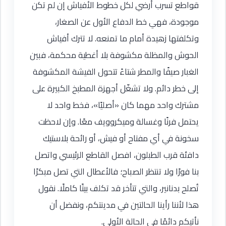
قواطع تسرب أرضي لكل خطوط الأفياش إن لم تكن
موجودة، فهي خط الدفاع الأول عن الصغار،
وتكلفتها زهيدة أمام ما تمنعه. لا تترك أفياش
الحوش والمظلة مكشوفة بلا أغطية محكمة، فبين
الغبار صيفًا والمطر شتاءً تتحول الفيشة المكشوفة
إلى خطر دائم. ولا تشغّل أجهزة المطبخ الكبيرة على
مشترك واحد مهما كان «أصليًا»، فخط واحد لا
يحتمل فرنًا وغسالة وميكروويف معًا. وإن لاحظت
سخونة في أي مفتاح أو فيش، أو رائحة بلاستيك
دافئة قرب الطبلون، افصل القاطع الرئيسي واتصل
بنا فورًا ولا تنتظر الصباح؛ فالأعطال التي تصل مبكرًا
تُصلح بدنانير، والتي تتأخر قد تكلف بيتًا كاملًا. نقول
هذا لأننا رأينا الحالتين في مدينتكم، ونفضل أن
نأتيكم دائمًا في الحالة الأولى.