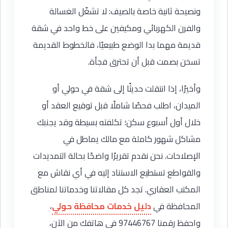
ونصيحة ثانية خاصة بالصيف: لا تشغّل الغسالة
والفرن الكهربائي ومكيفين على خط واحد في شقة
قديمة مهما بدا الوضع طبيعيًا، فالخطوط القديمة
تسخن بصمت قبل أن تحترق فجأة.
وأخيرًا، إذا انتقلت حديثًا إلى شقة في حولي أو
الميدان، اطلب فحصًا شاملًا قبل توقيع العقد أو
خلال أول أسبوع سكن؛ تكلفته بسيطة وقد يجنبك
مشاكل شهور كاملة مع مالك يماطل في
الإصلاحات. نحن نقدم تقريرًا واضحًا بحالة التمديدات
والقواطع تستطيع الاستناد إليه في أي نقاش مع
المكتب العقاري. تجد كل مقالاتنا وخدماتنا لمناطق
المحافظة في
دليل خدمات محافظة حولي
،
واحفظ رقمنا 97446767 في هاتفك من الآن،