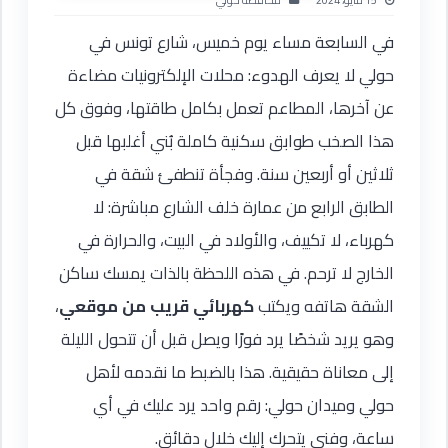
15 مايو، 2024
محافظة حولي
في السابعة مساء يوم خميس، شارع تونس في
حولي لا يعرف الهدوء: محلات الإلكترونيات مضاءة
عن آخرها، المطاعم تعمل بكامل طاقتها، وفوق كل
هذا الصخب طوابق سكنية كاملة بُني أغلبها قبل
ثلاثين أو أربعين سنة. وفجأة تنطفئ شقة في
الطابق الرابع من عمارة خلف الشارع مباشرة: لا
كهرباء، لا تكييف، والأولاد في البيت، والحرارة في
الخارج لا ترحم. في هذه اللحظة بالذات يمسك ساكن
الشقة هاتفه ويكتب
كهربائي قريب من موقعي
،
وهو يريد شخصًا يرد فورًا ويصل قبل أن تتحول الليلة
إلى معاناة حقيقية. هذا بالضبط ما نقدمه لأهل
حولي وميدان حولي: رقم واحد يرد عليك في أي
ساعة، وفني يتحرك إليك خلال دقائق.