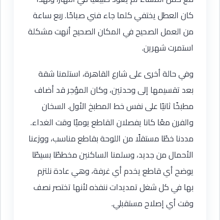
كان العطل يختفي كلما جاء فني صباحًا. ربع ساعة
من العمل الصحيح في المكان الصحيح أنهت مشكلة
استمرت شهرين.
وفي حالة أخرى على شارع القاهرة، استلمنا شقة
بعد تقسيمها إلى وحدتين، وكان المؤجر قد أضاف
مطبخًا ثانيًا على نفس خط المطبخ الأول. السخان
والفرن معًا كانا يفصلان القاطع يوميًا وقت الغداء.
مددنا خطًا مستقلًا من اللوحة بقاطع مناسب، ووزعنا
الأحمال من جديد، وسلمنا الساكنين مخططًا بسيطًا
يوضح أي قاطع يخدم أي غرفة، وهي عادة نلتزم
بها في كل شغل تمديدات ننفذه لأنها تختصر نصف
وقت أي إصلاح مستقبلي.