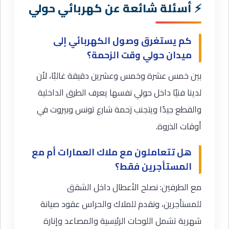
أسئلة شائعة عن كهربائي حولي
كم يستغرق وصول الكهربائي إلى
ميدان حولي وقت الزحمة؟
بين خمس عشرة وخمس وعشرين دقيقة غالبًا، لأن
لدينا فنيًا داخل حولي نفسها يعرف الطرق الداخلية
والقطع جيدًا ويتجنب زحمة شارع تونس وبيروت في
أوقات الذروة.
هل تتعاملون مع ملاك العمارات أم مع
المستأجرين فقط؟
مع الطرفين: نصلح الأعطال داخل الشقق
للمستأجرين، ونقدم للملاك والحراس عقود صيانة
شهرية تشمل اللوحات الرئيسية والمصاعد وإنارة