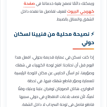
ويمكنك دائمًا تصفح بقية خدماتنا في
صفحة
كهربجي البيوت
لتعرف تفاصيل ما ننفذه داخل
الشقق والمنازل بالضبط.
نصيحة محلية من فنيينا لسكان
حولي
إذا كنت تسكن في عمارة قديمة بحولي، افعل هذا
اليوم قبل أن تحتاجنا: افتح لوحة الكهرباء في شقتك
وصوّرها، ثم اسأل الحارس عن مكان اللوحة الرئيسية
للعمارة وصوّر قاطع شقتك فيها. في لحظة
الطوارئ، هاتان الصورتان توفران علينا وعليك وقتًا
ثمينًا، لأن نصف بلاغات الانقطاع في حولي سببها
قاطع فاصل في لوحة السرداب لا داخل الشقة.