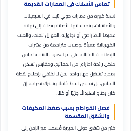
تماس الأسلاك في العمارات القديمة
نسبة كبيرة من عمارات حولي بُنيت في السبعينات
والثمانينات، وتمديداتها الأصلية وصلت إلى نهاية
عمرها الافتراضي أو تجاوزته. العوازل تتفتت، والعلب
الكهربائية معبأة بوصلات متراكمة من عشرات
الإصلاحات المتتالية على مر العقود. النتيجة: تماس
متكرر، رائحة احتراق من المفاتيح، ومقابس تسخن
بمجرد تشغيل جهاز واحد. نحن لا نكتفي بإصلاح نقطة
التماس، بل نفحص الخط كاملًا ونخبرك بصراحة إن
كان يحتاج استبدالًا جزئيًا أو كليًا.
فصل القواطع بسبب ضغط المكيفات
والشقق المقسمة
كثير من شقق حولي الكبيرة قُسمت مع الزمن إلى