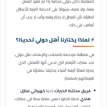
المعاينة داخل حولي مجانية إذا تم تنفيذ العمل
معنا، ولا نضيف رسومًا على الخدمة الليلية للأعطال
الطارئة، لأن العطل لا يختار وقته وأنت لا يجب أن
تُعاقب على ذلك.
لماذا يختارنا أهل حولي تحديدًا؟
في منطقة مزدحمة بالمحلات والإعلانات مثل حولي،
تجد عشرات الأرقام التي تدعي أنها الأفضل. الذي
يميزنا فعليًا أربعة أشياء يذكرها عملاؤنا في
تقييماتهم باستمرار:
فريق مختلط الخبرات:
لدينا
كهربائي منازل
هندي
بخبرة تتجاوز خمس عشرة سنة في عمارات
الكويت القديمة، يتقن العربية والإنجليزية