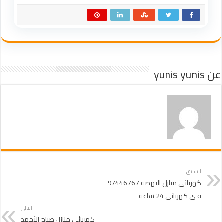
عن yunis yunis
السابق
كهربائي منازل النهضة 97446767
فني كهربائي 24 ساعة
التالي
كهربائي منازل صباح الأحمد