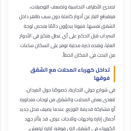
تصدئ الأطراف النحاسية وتضعف التوصيلات،
فينقطع التيار عن أدوار كاملة دون سبب ظاهر داخل
الشقق نفسها. فنيونا يبدؤون دائمًا بفحص لوحة
السرداب قبل الحكم على أي عطل متكرر في الأدوار
العليا، وهذه خبرة محلية توفر على السكان ساعات
من البحث في المكان الخطأ.
تداخل كهرباء المحلات مع الشقق
فوقها
في شوارع حولي التجارية، خصوصًا حول الميدان،
تتغذى بعض المحلات والشقق من لوحات متجاورة
أو مشتركة قديمة التوزيع. عندما يضيف محل جديد
أحمال إنارة واجهات وثلاجات عرض، قد يتأثر جهد
الكهرباء في الشقق التي فوقه: إنارة ترتعش،