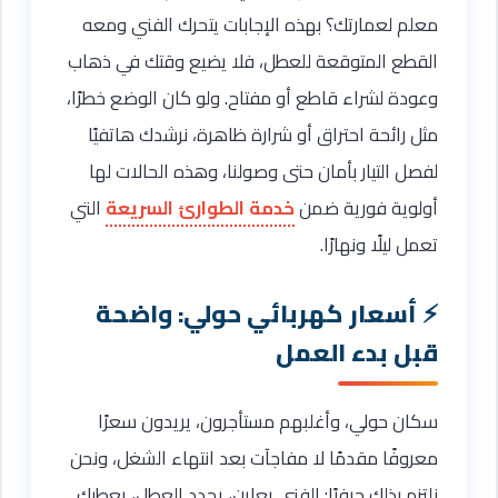
معلم لعمارتك؟ بهذه الإجابات يتحرك الفني ومعه
القطع المتوقعة للعطل، فلا يضيع وقتك في ذهاب
وعودة لشراء قاطع أو مفتاح. ولو كان الوضع خطرًا،
مثل رائحة احتراق أو شرارة ظاهرة، نرشدك هاتفيًا
لفصل التيار بأمان حتى وصولنا، وهذه الحالات لها
أولوية فورية ضمن
خدمة الطوارئ السريعة
التي
تعمل ليلًا ونهارًا.
أسعار كهربائي حولي: واضحة
قبل بدء العمل
سكان حولي، وأغلبهم مستأجرون، يريدون سعرًا
معروفًا مقدمًا لا مفاجآت بعد انتهاء الشغل، ونحن
نلتزم بذلك حرفيًا: الفني يعاين، يحدد العطل، يعطيك