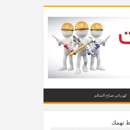
كهربائي صباح السالم
ط تهمك