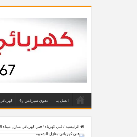
اتصل بنا
مقوي سيرفس 4g
كهربائي 
الرئيسية
/
فني كهرباء
/
فني كهربائي منازل ميناء الشعيبة | 97446767‬ | رقم كهربائي | 