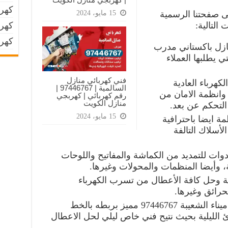
كهرب
15 مايو، 2024
لى صفحتنا الرسمية
التالية:
كهرب
كهر
ازل باكستاني مدرب
ي يطلبها العملاء
فني كهربائي منازل
كهرباء العادية
السالمية | 97446767‬ |
وانظمة الامان من
رقم كهربائي | كهربجي
منازل الكويت
 التحكم عن بعد.
15 مايو، 2024
ة ايضا باحترافية
لأسلاك التالفة
دوات للتمديد من الكماشة والمفاتيح واللوحات
ة، وأيضا المنظمات والمحولات وغيرها.
ية وحل كافة الأعطال من تسرب الكهرباء
حرائق وغيرها.
إضافة لتوفير رقم كهربائي منازل ميناء الشعيبة 97446767 مميز بربطه بالخط
ليلية بحيث نتيح فني خاص ليلي لحل الاعطال