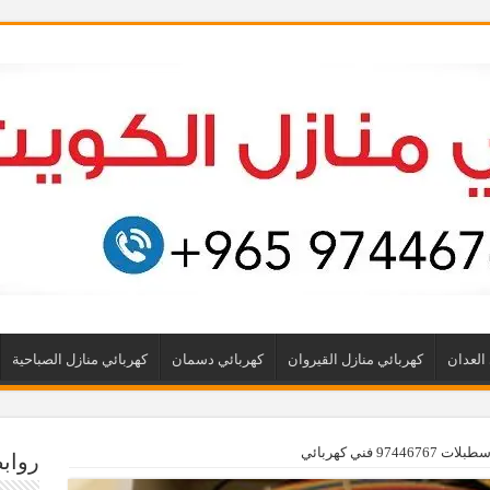
العدان
كهربائي منازل القيروان
كهربائي دسمان
كهربائي منازل الصباحية
974 فني كهربائي
رواب