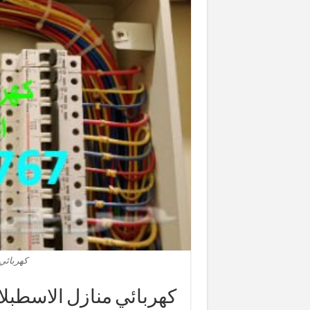
كهربائي
كهربائي منازل الاسطبلات 97446767‬ فني كه