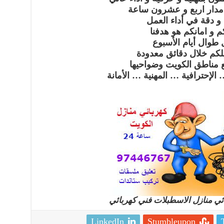
دار اربع و عشرون ساعة
 دقة في أداء العمل
م و امانكم هو هدفنا
طوال أيام الأسبوع
كم خلال دقائق معدودة
مناطق الكويت وضواحيها
الإحترافية … المهنية … الأمانة
ئي منازل الاسطبلات فني كهربائي
LinkedIn
Stumbleupon