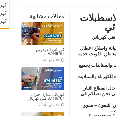
كهرب
كهرب
لاسطبلات
مقالات مشابهة
كهر
ئي
فني كهربائي
انة واصلاح اعطال
كهربائي الفردوس
97446767‬
باء 97446767 جميع مناطق الكويت خدمة
18 مايو، 2024
ت والستاندات بجميع
 للكهرباء والستلايت
عة ؟ في حال انقطاع التيار
شي نحن نصلكم في
كهربائي منازل خيران
97446767‬ فني كهربائي
لتلفون – مقوي
15 مايو، 2024
 –