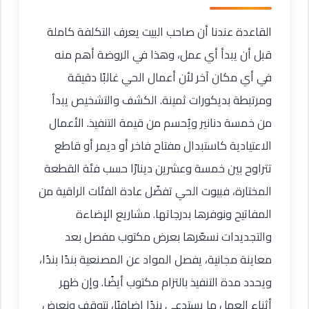
القاعدة عندنا أن صاحب البيت يعرف التكلفة كاملة
قبل أن يبدأ أي عمل، وهذا في الروضة أهم منه
في أي مكان آخر لأن أعمال الحي غالبًا دقيقة
ومرتبطة بديكورات ثمينة. الكشف والتشخيص يبدأ
من خمسة دنانير ويُحسم من قيمة التنفيذ. الأعمال
الاعتيادية كاستبدال مفتاح فاخر أو ديمر أو قاطع
تتراوح بين خمسة وعشرين دينارًا حسب فئة القطعة
المختارة، فبيوت الحي تفضّل عادة الفئات الراقية من
المفاتيح ونوفرها بدرجاتها. مشاريع الإضاءة
والتجديدات نسعّرها بعرض مكتوب مفصل بعد
معاينة مجانية، يفصل المواد عن المصنعية بندًا بندًا،
ويحدد مدة التنفيذ بالتزام مكتوب أيضًا. وإن ظهر
أثناء العمل ما يستدعي بندًا إضافيًا، نتوقف ونعرض