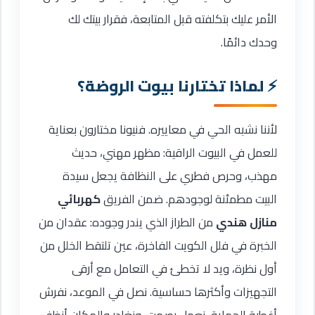
الأمر عليك بتكلفته قبل المتابعة، فقرار بيتك لك
وحدك دائمًا.
لماذا تختارنا بيوت الروضة؟
لأننا نشبه الحي في معاييره. فنيونا مختارون بعناية
للعمل في البيوت الراقية: مظهر مهني، حديث
مهذب، وحرص فطري على النظافة يجعل سيدة
البيت مطمئنة لوجودهم. ضمن الفريق
كهربائي
منازل هندي
من الطراز الذي يندر وجوده: عقدان من
الخبرة في فلل الكويت الفاخرة، عين تلتقط الخلل من
أول نظرة، ويد لا تخطئ في التعامل مع أرقى
التجهيزات وأكثرها حساسية. نصل في الموعد، نفرش
أغطية الحماية، نعمل بصمت، ونغادر والمكان أنظف