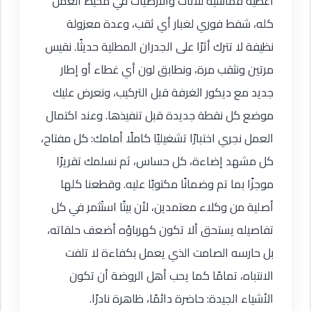
أغطية قماشية للأثاث والأرضيات في محيط العمل
كله، شفط فوري لغبار أي ثقب، وعدة معزولة
نظيفة لا تترك أثرًا على الجدران المطلية حديثًا. نقيس
مرتين ونثقب مرة، ونطابق لون أي غطاء أو إطار
جديد مع ديكور الغرفة قبل التركيب، ونعرض عليك
موضع كل نقطة جديدة قبل تنفيذها. وعند اكتمال
العمل نجري اختبارًا تشغيليًا كاملًا أمامك: كل مفتاح،
كل مشهد إضاءة، كل حساس، ثم نسلمك تقريرًا
موجزًا بما تم وضمانًا مكتوبًا عليه. وقطعنا كلها
أصلية من وكلاء معتمدين، لأن بيتًا استُثمر في كل
تفاصيله يستحق ألا تكون كهرباؤه أضعف حلقاته،
بل حارسه الصامت الذي يعمل بكفاءة لا تلفت
الانتباه، تمامًا كما يحب أهل الروضة أن تكون
الأشياء الجيدة: حاضرة دائمًا، ظاهرة نادرًا.