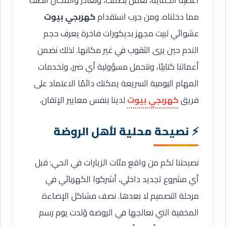
مما دخلناه. ومن جرب استقدام
كهربجي بيوت
عشوائي لبيت مجهز بديكورات فاخرة يعرف حجم
الندم حين يرى الثقوب في غير مكانها. لذلك نضمن
أعمالنا كتابيًا، ونتحمل مسؤولية أي ضرر، ولخدمات
المهام اليومية السريعة يمكنك دائمًا الاعتماد على
فريق
كهربجي بيوت
لدينا بنفس معايير الإتقان.
نصيحة محلية لأهل الروضة
نصيحتنا لكم من واقع مئات الزيارات في الحي: قبل
أي مشروع تجديد داخلي، أشركوا الكهربائي في
مرحلة التصميم لا بعدها. نصف مشاكل الإضاءة
المخفية التي نعالجها في الروضة وُلدت يوم رسم