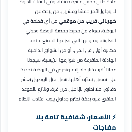
عادة خلال خمس عشرة دقيقة، وفي أوقات الذروة
لا يتجاوز الأمر خمسًا وعشرين. من يبحث عن
كهربائي قريب من موقعي
من أي قطعة في
الروضة، سواء من محيط جمعية الروضة وحولي
التعاونية وفروعها التي يعرفها الجميع علامة
مكانية أولى في الحي، أو من الشوارع الداخلية
الهادئة المتفرعة من شوارعها الرئيسية، سيجدنا
عمليًا أقرب خيار جاد إليه. ونحرص في الروضة تحديدًا
على تفصيل يقدّره أهلها: نتصل قبل الوصول بعشر
دقائق، فلا نطرق بابًا على حين غرة، ونلتزم بالموعد
المتفق عليه بدقة تحترم جداول بيوت اعتادت النظام.
الأسعار: شفافية تامة بلا
مفاجآت