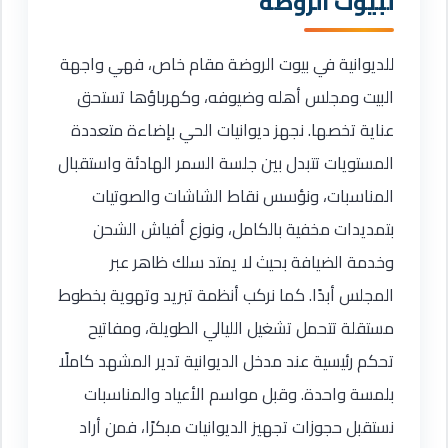
لبيوت الروضة
للديوانية في بيوت الروضة مقام خاص، فهي واجهة
البيت ومجلس أهله وضيوفه، وكهرباؤها تستحق
عناية تخصها. نجهز ديوانيات الحي بإضاءة متعددة
المستويات تتبدل بين جلسة السمر الهادئة واستقبال
المناسبات، ونؤسس نقاط الشاشات والصوتيات
بتمديدات مخفية بالكامل، ونوزع أفياش الشحن
وخدمة الضيافة بحيث لا يمتد سلك ظاهر عبر
المجلس أبدًا. كما نركب أنظمة تبريد وتهوية بخطوط
مستقلة تتحمل تشغيل الليالي الطويلة، ومفاتيح
تحكم رئيسية عند مدخل الديوانية تدير المشهد كاملًا
بلمسة واحدة. وقبل مواسم الأعياد والمناسبات
نستقبل حجوزات تجهيز الديوانيات مبكرًا، فمن أراد