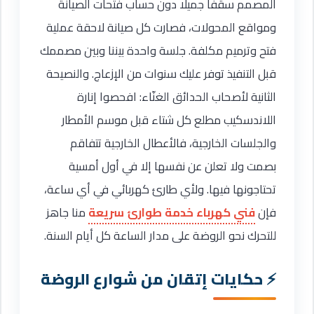
المصمم سقفًا جميلًا دون حساب فتحات الصيانة
ومواقع المحولات، فصارت كل صيانة لاحقة عملية
فتح وترميم مكلفة. جلسة واحدة بيننا وبين مصممك
قبل التنفيذ توفر عليك سنوات من الإزعاج. والنصيحة
الثانية لأصحاب الحدائق الغنّاء: افحصوا إنارة
اللاندسكيب مطلع كل شتاء قبل موسم الأمطار
والجلسات الخارجية، فالأعطال الخارجية تتفاقم
بصمت ولا تعلن عن نفسها إلا في أول أمسية
تحتاجونها فيها. ولأي طارئ كهربائي في أي ساعة،
فإن
فني كهرباء خدمة طوارئ سريعة
منا جاهز
للتحرك نحو الروضة على مدار الساعة كل أيام السنة.
حكايات إتقان من شوارع الروضة