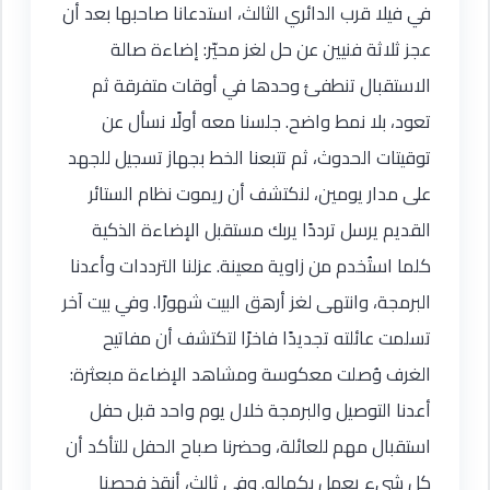
في فيلا قرب الدائري الثالث، استدعانا صاحبها بعد أن
عجز ثلاثة فنيين عن حل لغز محيّر: إضاءة صالة
الاستقبال تنطفئ وحدها في أوقات متفرقة ثم
تعود، بلا نمط واضح. جلسنا معه أولًا نسأل عن
توقيتات الحدوث، ثم تتبعنا الخط بجهاز تسجيل للجهد
على مدار يومين، لنكتشف أن ريموت نظام الستائر
القديم يرسل ترددًا يربك مستقبل الإضاءة الذكية
كلما استُخدم من زاوية معينة. عزلنا الترددات وأعدنا
البرمجة، وانتهى لغز أرهق البيت شهورًا. وفي بيت آخر
تسلمت عائلته تجديدًا فاخرًا لتكتشف أن مفاتيح
الغرف وُصلت معكوسة ومشاهد الإضاءة مبعثرة:
أعدنا التوصيل والبرمجة خلال يوم واحد قبل حفل
استقبال مهم للعائلة، وحضرنا صباح الحفل للتأكد أن
كل شيء يعمل بكماله. وفي ثالث، أنقذ فحصنا