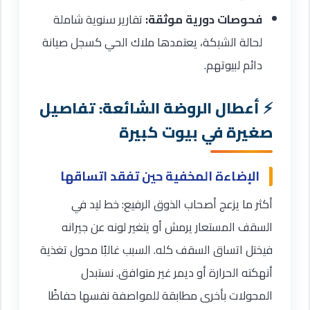
فحوصات دورية موثقة:
تقارير سنوية شاملة
لحالة الشبكة، يعتمدها ملاك الحي كسجل صيانة
دائم لبيوتهم.
أعطال الروضة الشائعة: تفاصيل
صغيرة في بيوت كبيرة
الإضاءة المخفية حين تفقد اتساقها
أكثر ما يزعج أصحاب الذوق الرفيع: خط ليد في
السقف المستعار يرمش أو يتغير لونه عن جيرانه
فيختل اتساق السقف كله. السبب غالبًا محول تغذية
أنهكته الحرارة أو ديمر غير متوافق. نستبدل
المحولات بأخرى مطابقة للمواصفة نفسها حفاظًا