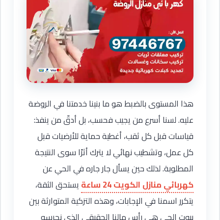
هذا المستوى بالضبط هو ما بنينا خدمتنا في الروضة
عليه. لسنا أسرع من يجيب فحسب، بل أدقّ من ينفذ:
قياسات قبل كل ثقب، أغطية حماية للأرضيات قبل
كل عمل، وتشطيب نهائي لا يترك أثرًا سوى النتيجة
المطلوبة. لذلك حين يسأل جار جاره في الحي عن
كهربائي منازل الكويت 24 ساعة
يستحق الثقة،
يتكرر اسمنا في الإجابات، وهذه التزكية المتوارثة بين
بيوت الحي هي رأس مالنا الحقيقي الذي نحرسه