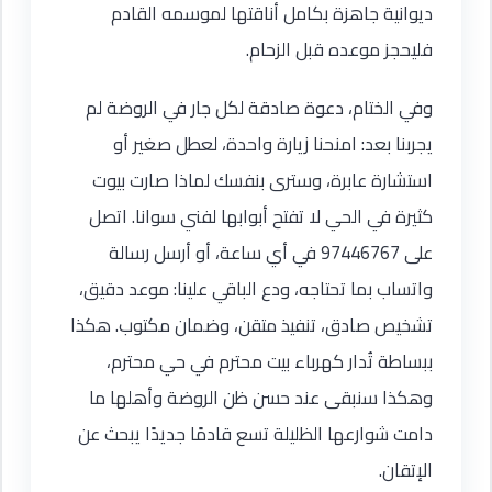
ديوانية جاهزة بكامل أناقتها لموسمه القادم
فليحجز موعده قبل الزحام.
وفي الختام، دعوة صادقة لكل جار في الروضة لم
يجربنا بعد: امنحنا زيارة واحدة، لعطل صغير أو
استشارة عابرة، وسترى بنفسك لماذا صارت بيوت
كثيرة في الحي لا تفتح أبوابها لفني سوانا. اتصل
على 97446767 في أي ساعة، أو أرسل رسالة
واتساب بما تحتاجه، ودع الباقي علينا: موعد دقيق،
تشخيص صادق، تنفيذ متقن، وضمان مكتوب. هكذا
ببساطة تُدار كهرباء بيت محترم في حي محترم،
وهكذا سنبقى عند حسن ظن الروضة وأهلها ما
دامت شوارعها الظليلة تسع قادمًا جديدًا يبحث عن
الإتقان.