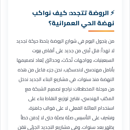
الروضة تتجدد: كيف نواكب
نهضة الحي العمرانية؟
من يتجول اليوم في شوارع الروضة يلحظ حركة تجديد
لا تهدأ: فلل تُبنى من جديد على أنقاض بيوت
السبعينيات، وواجهات تُحدّث، وحدائق يُعاد تصميمها
بأنامل مهندسي لاندسكيب. نحن جزء فاعل من هذه
النهضة منذ سنوات. في مشاريع البناء الجديد ندخل
من مرحلة المخططات: نراجع تصميم الشبكة مع
المكتب الهندسي، نقترح توزيع النقاط بناء على
استخدام العائلة الفعلي لا على قوالب جاهزة،
ونشرف على التأسيس صبّة بصبّة حتى لا يُدفن خطأ
يظهر بعد سنوات. وفي مشاريع التجديد الجزئي نتقن