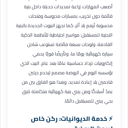
أصعب المهارات: زراعة تمديدات حديثة داخل بنية
قائمة دون تخريب، بمسارات مدروسة وفتحات
محسوبة تُرمم بلا أثر. كما نجهز البيوت الجديدة بالبنية
التحتية للمستقبل: مواسير احتياطية للأنظمة الذكية
القادمة، ولوحات بسعة فائضة تستوعب شاحن
سيارة كهربائية يومًا ما، وتأريضًا قويًا يحمي
إلكترونيات تزداد حساسية عامًا بعد عام. البيت الذي
نؤسسه اليوم في الروضة مصمم ليخدم جيلين
قادمين بلا إعادة تمديد، وهذا هو الفارق بين من
يمدّ أسلاكًا ومن يبني بنية كهربائية متكاملة تليق
بحي يبني للمستقبل دائمًا.
خدمة الديوانيات: ركن خاص