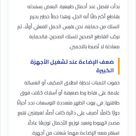
بدأت تفصل عند أحمال طبيعية. البعض يستبدله
بقاطع أكبر ظنًا أنه الحل، وهذا خطأ خطير يحرم
السلك من حمايته. نحن نقيس الحمل الفعلي أولًا، ثم
نركب القاطع الصحيح للسلك الصحيح، فالحماية
معادلة لا تُضبط بالتخمين.
ضعف الإضاءة عند تشغيل الأجهزة
الكبيرة
خفوت اللمبات لحظة انطلاق المكيف أو الغسالة
علامة على نقاط ربط ضعيفة أو أسلاك حُمّلت فوق
طاقتها. في بيوت الظهر متعددة التوسعات نجد أحيانًا
دورًا كاملًا أضيف على دائرة كانت أصلًا لغرفتين. نتتبع
مصدر الهبوط ونعيد توزيع الأحمال توزيعًا عادلًا
تستقر معه الإضاءة مهما شغلت من أجهزة.