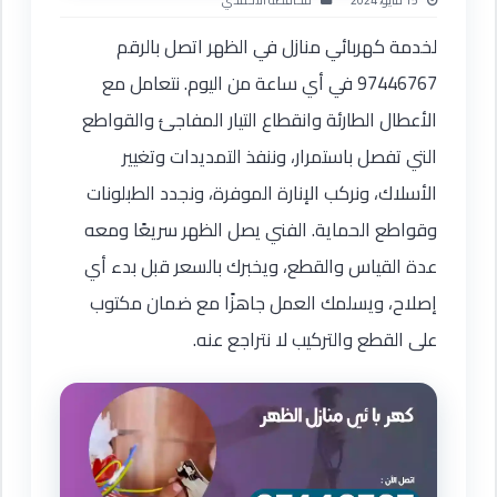
15 مايو، 2024
محافظة الأحمدي
لخدمة كهربائي منازل في الظهر اتصل بالرقم
97446767 في أي ساعة من اليوم. نتعامل مع
الأعطال الطارئة وانقطاع التيار المفاجئ والقواطع
التي تفصل باستمرار، وننفذ التمديدات وتغيير
الأسلاك، ونركب الإنارة الموفرة، ونجدد الطبلونات
وقواطع الحماية. الفني يصل الظهر سريعًا ومعه
عدة القياس والقطع، ويخبرك بالسعر قبل بدء أي
إصلاح، ويسلمك العمل جاهزًا مع ضمان مكتوب
على القطع والتركيب لا نتراجع عنه.