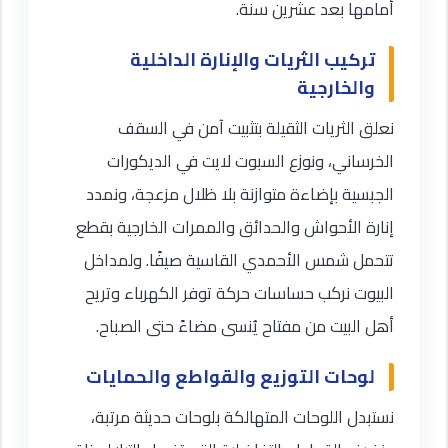
أمامها بعد عشرين سنة.
تركيب الثريات والإنارة الداخلية
والخارجية
نعلق الثريات الثقيلة بتثبيت آمن في السقف
الخرساني، ونوزع السبوت لايت في الديكورات
الجبسية بإضاءة متوازنة بلا ظلال مزعجة، ونمدد
إنارة الأحواش والحدائق والممرات الخارجية بقطع
تتحمل شمس الأحمدي القاسية صيفًا. ولمداخل
البيوت نركب حساسات حركة توفر الكهرباء وتريح
أهل البيت من مفتاح يُنسى مضاءً حتى الصباح.
لوحات التوزيع والقواطع والحمايات
نستبدل اللوحات المتهالكة بلوحات حديثة مرتبة،