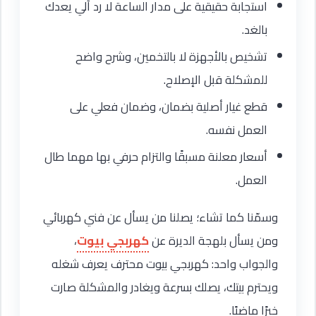
استجابة حقيقية على مدار الساعة لا رد آلي يعدك
بالغد.
تشخيص بالأجهزة لا بالتخمين، وشرح واضح
للمشكلة قبل الإصلاح.
قطع غيار أصلية بضمان، وضمان فعلي على
العمل نفسه.
أسعار معلنة مسبقًا والتزام حرفي بها مهما طال
العمل.
وسمّنا كما تشاء؛ يصلنا من يسأل عن فني كهربائي
ومن يسأل بلهجة الديرة عن
كهربجي بيوت
،
والجواب واحد: كهربجي بيوت محترف يعرف شغله
ويحترم بيتك، يصلك بسرعة ويغادر والمشكلة صارت
خبرًا ماضيًا.