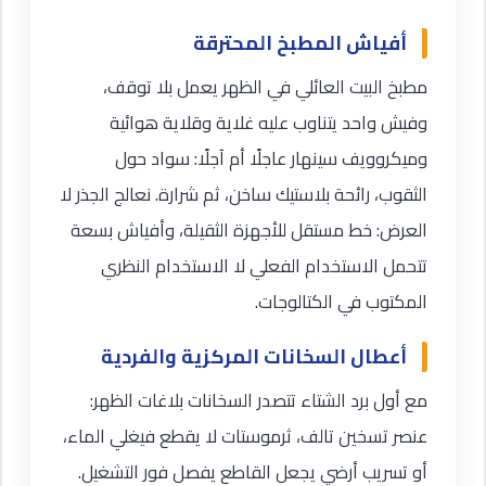
أفياش المطبخ المحترقة
مطبخ البيت العائلي في الظهر يعمل بلا توقف،
وفيش واحد يتناوب عليه غلاية وقلاية هوائية
وميكروويف سينهار عاجلًا أم آجلًا: سواد حول
الثقوب، رائحة بلاستيك ساخن، ثم شرارة. نعالج الجذر لا
العرض: خط مستقل للأجهزة الثقيلة، وأفياش بسعة
تتحمل الاستخدام الفعلي لا الاستخدام النظري
المكتوب في الكتالوجات.
أعطال السخانات المركزية والفردية
مع أول برد الشتاء تتصدر السخانات بلاغات الظهر:
عنصر تسخين تالف، ثرموستات لا يقطع فيغلي الماء،
أو تسريب أرضي يجعل القاطع يفصل فور التشغيل.