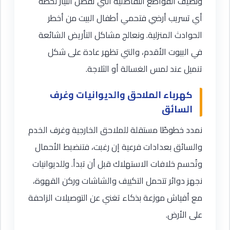
ونضيف القواطع التفاضلية التي تفصل التيار لحظة
أي تسريب أرضي فتحمي أطفال البيت من أخطر
الحوادث المنزلية. ونعالج مشاكل التأريض الشائعة
في البيوت الأقدم، والتي تظهر عادة على شكل
تنميل عند لمس الغسالة أو الثلاجة.
كهرباء الملاحق والديوانيات وغرف
السائق
نمدد خطوطًا مستقلة للملاحق الخارجية وغرف الخدم
والسائق بعدادات فرعية إن رغبت، فتنضبط الأحمال
وتُحسم خلافات الاستهلاك قبل أن تبدأ. وللديوانيات
نجهز دوائر تتحمل التكييف والشاشات وركن القهوة،
مع أفياش موزعة بذكاء تغني عن التوصيلات الزاحفة
على الأرض.