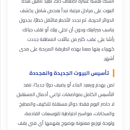
السلك نفسه عشرة أضعاف ذلك. نعيد تأهيل هذه
البيوت على مراحل مرتبة: نبدأ بفحص شامل يكشف
الدوائر الحرجة، ثم نجدد الأخطر فالأقل خطرًا، بجدول
يناسب ميزانيتك ودون أن تخلي بيتك أو تقلب حياتك
رأسًا على عقب. كثير من عائلات المنطقة جددت
كهرباء بيتها معنا بهذه الطريقة المريحة على مدى
أشهر.
تأسيس البيوت الجديدة والمجددة
لمن يهدم ويعيد البناء أو يضيف دورًا جديدًا، ننفذ
التأسيس الكامل بمواصفات تراعي أحمال المستقبل
لا حاضر اليوم فقط: دوائر مستقلة للتكييف والمطبخ
والسخانات، مواسير احتياطية للتوسعات القادمة،
ولوحة توزيع معنونة بوضوح يفهمها أي فني يقف