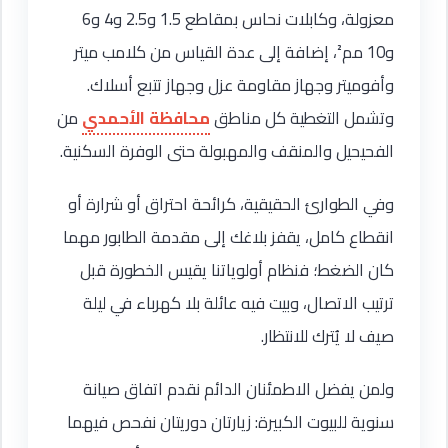
معزولة، وكابلات نحاس بمقاطع 1.5 و2.5 و4 و6
و10 مم²، إضافة إلى عدة القياس من كلامب ميتر
وأفوميتر وجهاز مقاومة عزل وجهاز تتبع أسلاك.
وتشمل التغطية كل مناطق
محافظة الأحمدي
من
الفحيحيل والمنقف والمهبولة حتى الوفرة السكنية.
وفي الطوارئ الحقيقية، كرائحة احتراق أو شرارة أو
انقطاع كامل، يقفز بلاغك إلى مقدمة الطابور مهما
كان الضغط؛ فنظام أولوياتنا يقيس الخطورة قبل
ترتيب الاتصال، وبيت فيه عائلة بلا كهرباء في ليلة
صيف لا يُترك للانتظار.
ولمن يفضل الاطمئنان الدائم نقدم اتفاق صيانة
سنوية للبيوت الكبيرة: زيارتان دوريتان نفحص فيهما