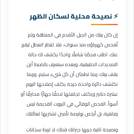
نصيحة محلية لسكان الظهر
إن كان بيتك من الجيل الأقدم في المنطقة ولم
تُفحص كهرباؤه منذ سنوات، فلا تنتظر العطل ليقرر
عنك. اطلب فحصًا شاملًا واحدًا يكشف لك حالة
التمديدات الحقيقية، وبعده ستعرف بالضبط أين
يقف بيتك: ربما تطمئن أن كل شيء سليم، وربما
تكتشف دائرة واحدة حرجة يكلف إصلاحها اليوم
عشرة دنانير ويكلف تجاهلها لاحقًا جهازًا محترقًا أو
أسوأ. الفحص الوقائي في البيوت القديمة ليس
رفاهية، بل أرخص بوليصة تأمين تشتريها لعائلتك.
ونصيحة ثانية جربها جيرانك قبلك: لا تربط سخانات