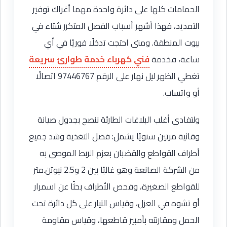
الحمامات كلها على دائرة واحدة مهما أغراك توفير
التمديد، فهذا أشهر أسباب الفصل المتكرر شتاء في
بيوت المنطقة. ومتى احتجت تدخلًا فوريًا في أي
ساعة، فخدمة
فني كهرباء خدمة طوارئ سريعة
تغطي الظهر ليل نهار على الرقم 97446767 اتصالًا
أو واتساب.
ولتفادي أغلب البلاغات الطارئة ننصح بجدول صيانة
وقائية مرتين سنويًا يشمل: فصل التغذية وشد جميع
أطراف القواطع والقضبان بعزم الربط الموصى به
من الشركة الصانعة وهو غالبًا بين 2 و2.5 نيوتن.متر
للقواطع الصغيرة، وفحص الأطراف بحثًا عن اسمرار
أو تشوه في العزل، وقياس التيار على كل دائرة تحت
الحمل ومقارنته بأمبير قاطعها، وقياس مقاومة