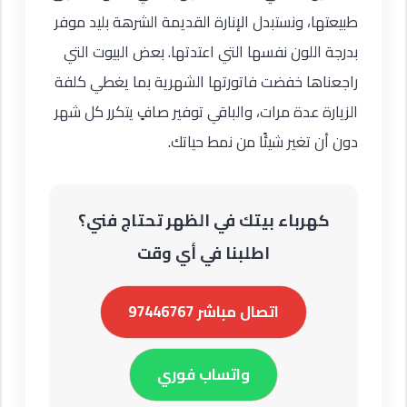
طبيعتها، ونستبدل الإنارة القديمة الشرهة بليد موفر
بدرجة اللون نفسها التي اعتدتها. بعض البيوت التي
راجعناها خفضت فاتورتها الشهرية بما يغطي كلفة
الزيارة عدة مرات، والباقي توفير صافٍ يتكرر كل شهر
دون أن تغير شيئًا من نمط حياتك.
كهرباء بيتك في الظهر تحتاج فني؟
اطلبنا في أي وقت
اتصال مباشر 97446767
واتساب فوري