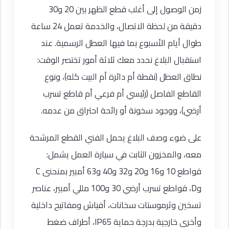
زمن الوصول إلى أغلب قطع الظهر بين 20 و30
دقيقة من لحظة الاتصال، والخدمة تعمل 24 ساعة
طوال أيام الأسبوع بما فيها العطل الرسمية. عند
استقبال البلاغ نحدد معك ثلاثة أمور تختصر الوقت:
نطاق العطل (نقطة أم دائرة أم البيت كله)، ونوع
القاطع الفاصل (رئيسي أم فرعي أم قاطع تسرب
أرضي)، ووجود سخونة أو رائحة احتراق من عدمه.
على ضوء وصف البلاغ يحمل الفني القطع المرشحة
معه، والمخزون الثابت في سيارة العمل يشمل:
قواطع 10 و16 و20 و32 و40 و63 أمبير بمنحنى C
وD، قواطع تسرب أرضي 30 و100 مللي أمبير، عناصر
تسخين وثرموستات سخانات، أفياش ومفاتيح داخلية
وأخرى خارجية بدرجة حماية IP65، أطراف ضغط