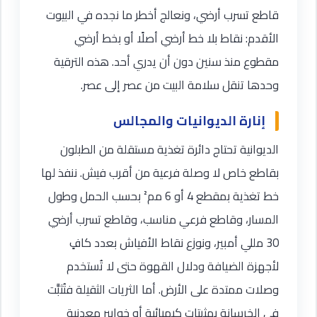
قاطع تسرب أرضي، ونعالج أخطر ما نجده في البيوت
الأقدم: نقاط بلا خط أرضي أصلًا أو بخط أرضي
مقطوع منذ سنين دون أن يدري أحد. هذه الترقية
وحدها تنقل سلامة البيت من عصر إلى عصر.
إنارة الديوانيات والمجالس
الديوانية تحتاج دائرة تغذية مستقلة من الطبلون
بقاطع خاص لا وصلة فرعية من أقرب فيش. ننفذ لها
خط تغذية بمقطع 4 أو 6 مم² بحسب الحمل وطول
المسار، وقاطع فرعي مناسب، وقاطع تسرب أرضي
30 مللي أمبير، ونوزع نقاط الأفياش بعدد كافٍ
لأجهزة الضيافة ودلال القهوة حتى لا تُستخدم
وصلات ممتدة على الأرض. أما الثريات الثقيلة فتُثبَّت
في الخرسانة بمثبتات كيميائية أو خوابير معدنية