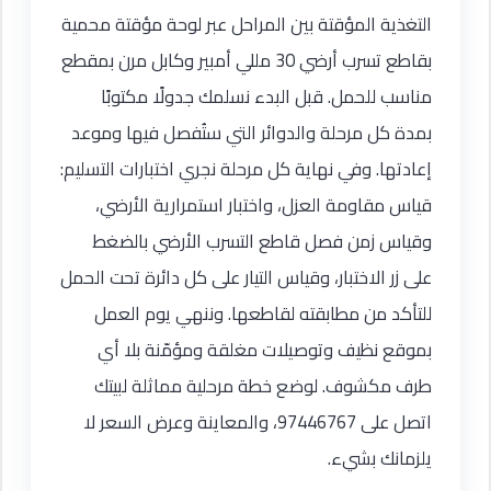
التغذية المؤقتة بين المراحل عبر لوحة مؤقتة محمية
بقاطع تسرب أرضي 30 مللي أمبير وكابل مرن بمقطع
مناسب للحمل. قبل البدء نسلمك جدولًا مكتوبًا
بمدة كل مرحلة والدوائر التي ستُفصل فيها وموعد
إعادتها. وفي نهاية كل مرحلة نجري اختبارات التسليم:
قياس مقاومة العزل، واختبار استمرارية الأرضي،
وقياس زمن فصل قاطع التسرب الأرضي بالضغط
على زر الاختبار، وقياس التيار على كل دائرة تحت الحمل
للتأكد من مطابقته لقاطعها. وننهي يوم العمل
بموقع نظيف وتوصيلات مغلقة ومؤمّنة بلا أي
طرف مكشوف. لوضع خطة مرحلية مماثلة لبيتك
اتصل على 97446767، والمعاينة وعرض السعر لا
يلزمانك بشيء.