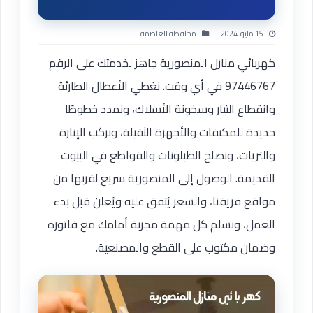
15 مايو، 2024
محافظة العاصمة
كهربائي منازل المنصورية جاهز لخدمتك على الرقم
97446767 في أي وقت. نغطي الأعطال الطارئة
وانقطاع التيار وسخونة الأسلاك، ونمدد خطوطًا
جديدة للمكيفات والأجهزة الثقيلة، ونركب الإنارة
والثريات، ونصلح الطبلونات والقواطع في البيوت
القديمة. الوصول إلى المنصورية سريع لقربها من
مواقع فريقنا، والسعر يُتفق عليه ويُعلن قبل بدء
العمل، ونسلم كل مهمة مجربة أمامك مع فاتورة
وضمان مكتوب على القطع والمصنعية.