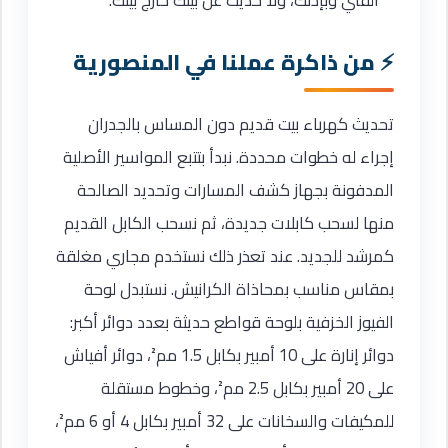
من ذاكرة عملنا في المنصورية
تحديث كهرباء بيت قديم دون المساس بالجدران
إجراء له خطوات محددة. نبدأ بتتبع المواسير الأصلية
المدفونة بجهاز كشف المسارات وتحديد الصالحة
منها لسحب كابلات جديدة، ثم نسحب الكابل القديم
كمرشد للجديد. عند تعذر ذلك نستخدم مجاري مغلقة
بمقاس مناسب بمحاذاة الكرانيش. نستبدل لوحة
الفيوز الخزفية بلوحة قواطع حديثة بعدد دوائر أكبر:
دوائر إنارة على 10 أمبير بكابل 1.5 مم²، دوائر أفياش
على 20 أمبير بكابل 2.5 مم²، وخطوط مستقلة
للمكيفات والسخانات على 32 أمبير بكابل 4 أو 6 مم²،