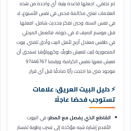
ثم تختفي. اجعلها قاعدة بيتية: أي واحدة من هذه
العلامات تعني مكالمة فحص في نفس الأسبوع، لا
في نفس السنة. وحين تفكر بتحديث شامل، افعلها
قبل موسم الصيف لا في ذروته، فالعمل المرحلي
في طقس معتدل أريح لأهل البيت وأدق للفني. بيوت
المنصورية بُنيت لتعيش طويلًا، وكهرباؤها تستحق أن
تعيش معها بنفس الكرامة؛ ورقمنا 97446767
موجود متى ما احتجت رأيًا صادقًا قبل أي قرار.
دليل البيت العريق: علامات
تستوجب فحصًا عاجلًا
القاطع الذي يفصل مع المطر:
في البيوت
الأقدم إشارة شبه مؤكدة إلى تسرب رطوبة لمسار