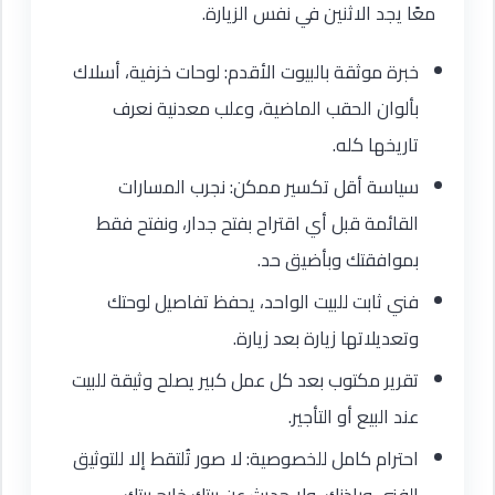
معًا يجد الاثنين في نفس الزيارة.
خبرة موثقة بالبيوت الأقدم: لوحات خزفية، أسلاك
بألوان الحقب الماضية، وعلب معدنية نعرف
تاريخها كله.
سياسة أقل تكسير ممكن: نجرب المسارات
القائمة قبل أي اقتراح بفتح جدار، ونفتح فقط
بموافقتك وبأضيق حد.
فني ثابت للبيت الواحد، يحفظ تفاصيل لوحتك
وتعديلاتها زيارة بعد زيارة.
تقرير مكتوب بعد كل عمل كبير يصلح وثيقة للبيت
عند البيع أو التأجير.
احترام كامل للخصوصية: لا صور تُلتقط إلا للتوثيق
الفني وبإذنك، ولا حديث عن بيتك خارج بيتك.