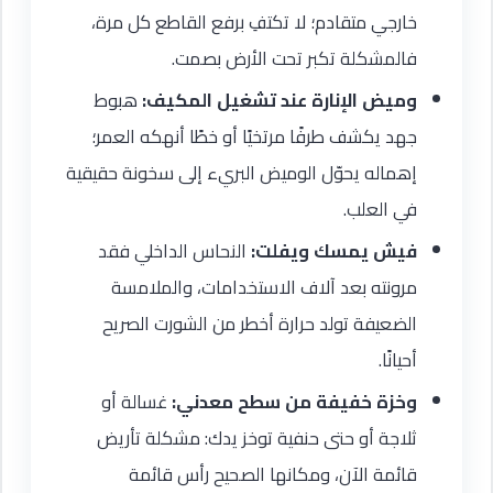
خارجي متقادم؛ لا تكتفِ برفع القاطع كل مرة،
فالمشكلة تكبر تحت الأرض بصمت.
وميض الإنارة عند تشغيل المكيف:
هبوط
جهد يكشف طرفًا مرتخيًا أو خطًا أنهكه العمر؛
إهماله يحوّل الوميض البريء إلى سخونة حقيقية
في العلب.
فيش يمسك ويفلت:
النحاس الداخلي فقد
مرونته بعد آلاف الاستخدامات، والملامسة
الضعيفة تولد حرارة أخطر من الشورت الصريح
أحيانًا.
وخزة خفيفة من سطح معدني:
غسالة أو
ثلاجة أو حتى حنفية توخز يدك: مشكلة تأريض
قائمة الآن، ومكانها الصحيح رأس قائمة