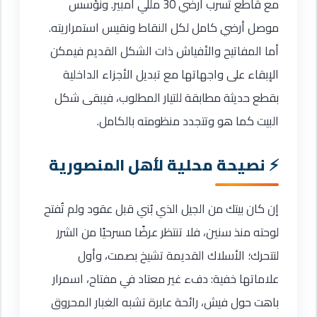
مع قاطع تسرب أرضي 30 مللي أمبير. ونؤسس
موصل أرضي كامل لكل النقاط ونقيس استمراريته.
أما المفاتيح والأفياش ذات الشكل القديم فيمكن
الإبقاء على واجهاتها مع تبديل الأجزاء الداخلية
بقطع حديثة مطابقة للتيار المطلوب، فيبقى شكل
البيت كما هو وتتجدد منظومته بالكامل.
نصيحة محلية لأهل المنصورية
إن كان بيتك من الجيل الذي بُني قبل عقود ولم تُفتح
لوحته منذ سنين، فلا تنتظر عرضًا مسرحيًا من الشرر
لتتحرك؛ الأسلاك القديمة تشيخ بصمت، وأول
علاماتها خفية: دفء غير معتاد في مفتاح، اسمرار
باهت حول فيش، رائحة عابرة تشبه الغبار المحروق