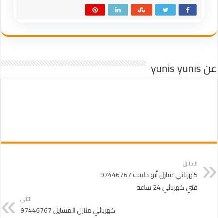
عن yunis yunis
السابق
كهربائي منازل أبو حليفة 97446767
فني كهربائي 24 ساعة
التالي
كهربائي منازل المسايل 97446767