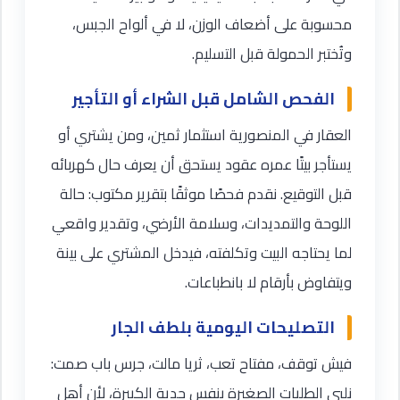
محسوبة على أضعاف الوزن، لا في ألواح الجبس،
وتُختبر الحمولة قبل التسليم.
الفحص الشامل قبل الشراء أو التأجير
العقار في المنصورية استثمار ثمين، ومن يشتري أو
يستأجر بيتًا عمره عقود يستحق أن يعرف حال كهربائه
قبل التوقيع. نقدم فحصًا موثقًا بتقرير مكتوب: حالة
اللوحة والتمديدات، وسلامة الأرضي، وتقدير واقعي
لما يحتاجه البيت وتكلفته، فيدخل المشتري على بينة
ويتفاوض بأرقام لا بانطباعات.
التصليحات اليومية بلطف الجار
فيش توقف، مفتاح تعب، ثريا مالت، جرس باب صمت:
نلبي الطلبات الصغيرة بنفس جدية الكبيرة، لأن أهل