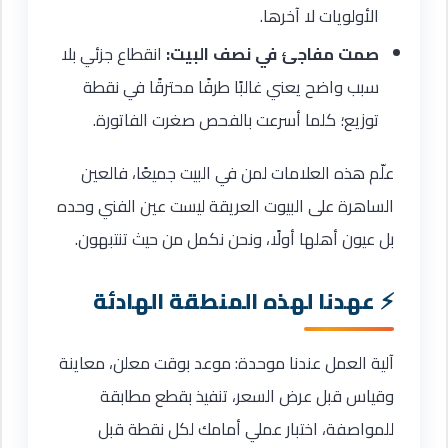
الأولويات لا آخرها.
صمت مفاجئ في نصف البيت:
انقطاع جزئي بلا
سبب واضح يعني غالبًا طرفًا محترقًا في نقطة
توزيع؛ كلما أسرعت بالفحص صغرت الفاتورة.
علّم هذه العلامات لمن في البيت جميعًا، فالعين
الساهرة على البيوت العريقة ليست عين الفني وحده
بل عيون أهلها أولًا، ونحن نكمل من حيث تنتبهون.
عهدنا لهذه المنطقة الهادئة
آلية العمل عندنا موحدة: موعد بوقت معلن، معاينة
وقياس قبل عرض السعر، تنفيذ بقطع مطابقة
للمواصفة، اختبار عملي أمامك لكل نقطة قبل