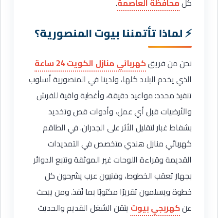
كل
محافظة العاصمة
.
لماذا تأتمننا بيوت المنصورية؟
نحن من فريق
كهربائي منازل الكويت 24 ساعة
الذي يخدم البلاد كلها، ولدينا في المنصورية أسلوب
تنفيذ محدد: مواعيد دقيقة، وأغطية واقية للفرش
والأرضيات قبل أي عمل، وأدوات قص وتخديد
بشفاط غبار لتقليل الأثر على الجدران. في الطاقم
كهربائي منازل هندي متخصص في التمديدات
القديمة وقراءة اللوحات غير الموثقة وتتبع الدوائر
بجهاز تعقب الخطوط، وفنيون عرب يشرحون كل
خطوة ويسلمون تقريرًا مكتوبًا بما نُفذ. ومن يبحث
عن
كهربجي بيوت
يتقن الشغل القديم والحديث