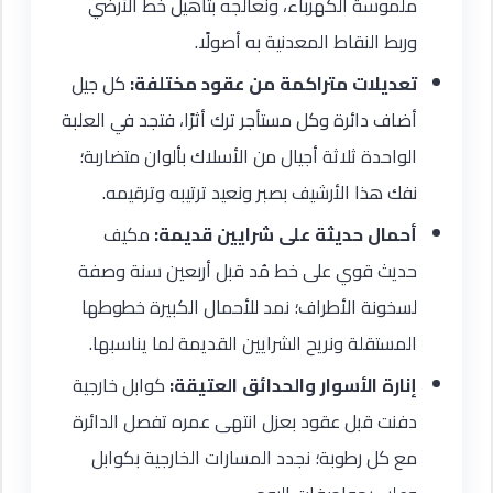
ملموسة الكهرباء، ونعالجه بتأهيل خط الأرضي
وربط النقاط المعدنية به أصولًا.
تعديلات متراكمة من عقود مختلفة:
كل جيل
أضاف دائرة وكل مستأجر ترك أثرًا، فتجد في العلبة
الواحدة ثلاثة أجيال من الأسلاك بألوان متضاربة؛
نفك هذا الأرشيف بصبر ونعيد ترتيبه وترقيمه.
أحمال حديثة على شرايين قديمة:
مكيف
حديث قوي على خط مُد قبل أربعين سنة وصفة
لسخونة الأطراف؛ نمد للأحمال الكبيرة خطوطها
المستقلة ونريح الشرايين القديمة لما يناسبها.
إنارة الأسوار والحدائق العتيقة:
كوابل خارجية
دفنت قبل عقود بعزل انتهى عمره تفصل الدائرة
مع كل رطوبة؛ نجدد المسارات الخارجية بكوابل