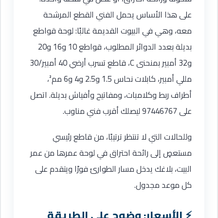
على هذا الأساس يحمل الفني القطع المرشحة
معه، وهي في البيوت القديمة غالبًا: لوحة قواطع
بديلة بعدد الدوائر المطلوب، قواطع 10 و16 و20
و32 أمبير بمنحنى C، قاطع تسرب أرضي 40 أمبير/30
مللي أمبير، كابلات نحاس 1.5 و2.5 و4 و6 مم²،
أطراف ربط وكلامبات، ومفاتيح وأفياش بديلة. اتصل
على 97446767 ليصلك أقرب فني مناوب.
وللحالات التي لا تنتظر ترتيبًا، من قاطع رئيسي
مستعصٍ إلى رائحة احتراق في لوحة عمرها من عمر
البيت، بلاغك يدخل مسار الطوارئ فورًا ويتقدم على
كل موعد مجدول.
الأسعار: وضوح على الطريقة