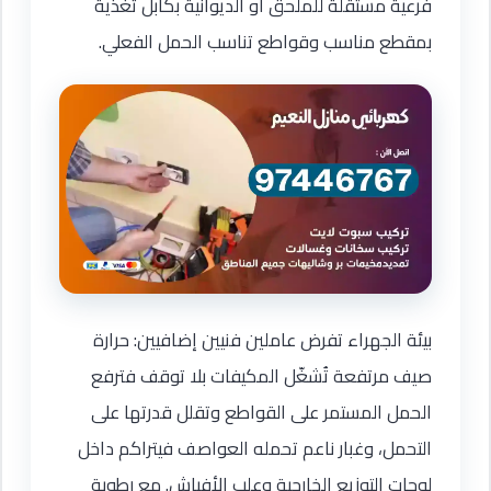
فرعية مستقلة للملحق أو الديوانية بكابل تغذية
بمقطع مناسب وقواطع تناسب الحمل الفعلي.
بيئة الجهراء تفرض عاملين فنيين إضافيين: حرارة
صيف مرتفعة تُشغّل المكيفات بلا توقف فترفع
الحمل المستمر على القواطع وتقلل قدرتها على
التحمل، وغبار ناعم تحمله العواصف فيتراكم داخل
لوحات التوزيع الخارجية وعلب الأفياش. مع رطوبة