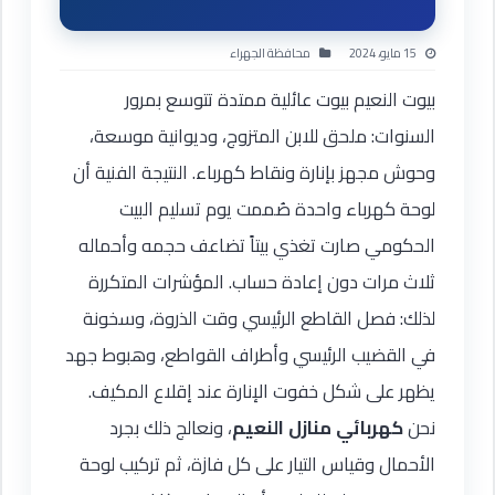
15 مايو، 2024
محافظة الجهراء
بيوت النعيم بيوت عائلية ممتدة تتوسع بمرور
السنوات: ملحق للابن المتزوج، وديوانية موسعة،
وحوش مجهز بإنارة ونقاط كهرباء. النتيجة الفنية أن
لوحة كهرباء واحدة صُممت يوم تسليم البيت
الحكومي صارت تغذي بيتاً تضاعف حجمه وأحماله
ثلاث مرات دون إعادة حساب. المؤشرات المتكررة
لذلك: فصل القاطع الرئيسي وقت الذروة، وسخونة
في القضيب الرئيسي وأطراف القواطع، وهبوط جهد
يظهر على شكل خفوت الإنارة عند إقلاع المكيف.
نحن
كهربائي منازل النعيم
، ونعالج ذلك بجرد
الأحمال وقياس التيار على كل فازة، ثم تركيب لوحة