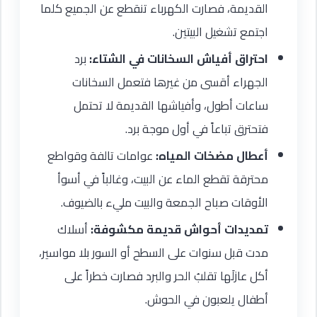
القديمة، فصارت الكهرباء تنقطع عن الجميع كلما
اجتمع تشغيل البيتين.
احتراق أفياش السخانات في الشتاء:
برد
الجهراء أقسى من غيرها فتعمل السخانات
ساعات أطول، وأفياشها القديمة لا تحتمل
فتحترق تباعاً في أول موجة برد.
أعطال مضخات المياه:
عوامات تالفة وقواطع
محترقة تقطع الماء عن البيت، وغالباً في أسوأ
الأوقات صباح الجمعة والبيت مليء بالضيوف.
تمديدات أحواش قديمة مكشوفة:
أسلاك
مدت قبل سنوات على السطح أو السور بلا مواسير،
أكل عازلَها تقلبُ الحر والبرد فصارت خطراً على
أطفال يلعبون في الحوش.