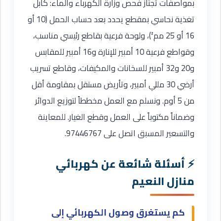
بمواصفات تجتاز فحص وزارة الكهرباء والماء: كابل
تغذية نحاسي بمقطع يحدد بعد حساب الحمل (10 أو
16 أو 25 مم²)، ولوحة فرعية بقاطع رئيسي مناسب،
وقواطع فرعية 10 أمبير للإنارة و16 أمبير للمقابس
و20 و32 أمبير للسخانات والمكيفات، وقاطع تسريب
أرضي 30 مللي أمبير، وتأريض مستقل بمقاومة أقل
من 5 أوم. ونسلم مع العمل مخططاً لتوزيع الدوائر
وضماناً مكتوباً على العمل وقطع الغيار. للمعاينة
والتسعير المسبق اتصل على 97446767.
أسئلة شائعة عن كهربائي
منازل النعيم
كم يستغرق وصول الكهربائي إلى