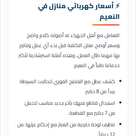
أسعار كهربائي منازل في
النعيم
التعامل مع أهل الجهراء له أصوله: كلام واضح
وسعر أوضح. نعلن التكلفة قبل بدء أي عمل ونلتزم
بها مهما طال العمل، وهذه أمثلة استرشادية لأكثر
خدماتنا طلباً في النعيم:
كشف عطل مع التصليح الفوري للحالات البسيطة:
يبدأ من 8 دنانير.
استبدال قاطع منهك بآخر جديد مناسب للحمل:
من 7 دنانير مع القطعة.
تنظيف لوحة خارجية من الغبار مع إحكام عزلها: من
12 ديناراً.