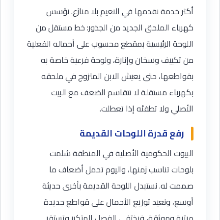
أكثر خدمة نقدمها في النعيم بلا منازع. نؤسس
كهرباء الملحق الجديد من الجذور: خط مستقل من
اللوحة الرئيسية بمقطع محسوب على أحماله الفعلية
من تكييف وسخان وإنارة، ولوحة فرعية خاصة به
بقواطعها، حتى يعيش الابن المتزوج في ملحقه
بكهرباء مستقلة لا تتقاسم الضعف مع البيت
الأصلي ولا تطفئه إذا تعطلت.
رفع قدرة اللوحات القديمة
البيوت الحكومية الأصلية في المنطقة سُلمت
بلوحات تناسب زمنها، واليوم تحمل أضعاف ما
صممت له. نستبدل اللوحة القديمة بأخرى حديثة
أوسع، ونعيد توزيع الأحمال على قواطع جديدة
مرتبة وموثقة، فيختفي الفصل المتكرر وتستقر