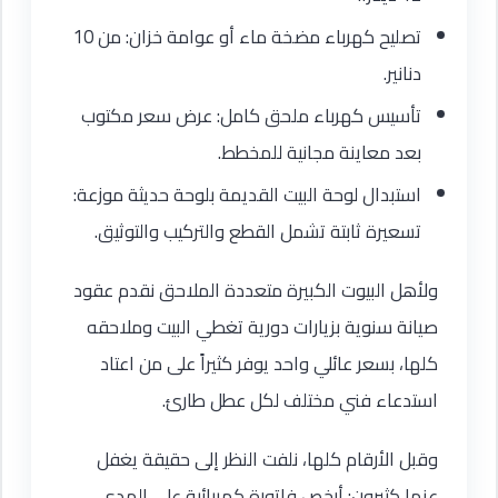
تصليح كهرباء مضخة ماء أو عوامة خزان: من 10
دنانير.
تأسيس كهرباء ملحق كامل: عرض سعر مكتوب
بعد معاينة مجانية للمخطط.
استبدال لوحة البيت القديمة بلوحة حديثة موزعة:
تسعيرة ثابتة تشمل القطع والتركيب والتوثيق.
ولأهل البيوت الكبيرة متعددة الملاحق نقدم عقود
صيانة سنوية بزيارات دورية تغطي البيت وملاحقه
كلها، بسعر عائلي واحد يوفر كثيراً على من اعتاد
استدعاء فني مختلف لكل عطل طارئ.
وقبل الأرقام كلها، نلفت النظر إلى حقيقة يغفل
عنها كثيرون: أرخص فاتورة كهربائية على المدى