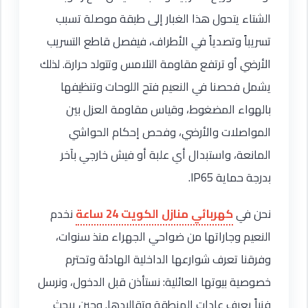
الشتاء يتحول هذا الغبار إلى طبقة موصلة تسبب
تسريباً وتصدياً في الأطراف، فيفصل قاطع التسريب
الأرضي أو ترتفع مقاومة التلامس وتتولد حرارة. لذلك
يشمل فحصنا في النعيم فتح اللوحات وتنظيفها
بالهواء المضغوط، وقياس مقاومة العزل بين
المواصلات والأرضي، وفحص إحكام الحواشي
المانعة، واستبدال أي علبة أو فيش خارجي بآخر
بدرجة حماية IP65.
نحن في
كهربائي منازل الكويت 24 ساعة
نخدم
النعيم وجاراتها من ضواحي الجهراء منذ سنوات،
وفرقنا تعرف شوارعها الداخلية الهادئة وتحترم
خصوصية بيوتها العائلية: نستأذن قبل الدخول، ونرسل
فنياً يعرف عادات المنطقة وتقاليدها. وحين يبحث