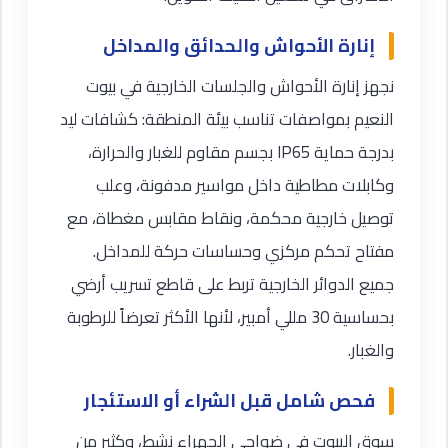
إنارة الأحواش والحدائق والمداخل
نجهز إنارة الأحواش والجلسات الخارجية في بيوت
النعيم بمواصفات تناسب بيئة المنطقة: كشافات ليد
بدرجة حماية IP65 بجسم مقاوم للغبار والحرارة،
وكابلات مطاطية داخل مواسير مدفونة، وعلب
توصيل خارجية محكمة، ونقاط مقابس مغطاة، مع
مفتاح تحكم مركزي وحساسات حركة للمداخل.
جميع الدوائر الخارجية تربط على قاطع تسريب أرضي
بحساسية 30 مللي أمبير، لأنها الأكثر تعرضاً للرطوبة
والغبار.
فحص شامل قبل الشراء أو الاستئجار
سوق البيوت في ضواحي الجهراء نشط، وكثير من