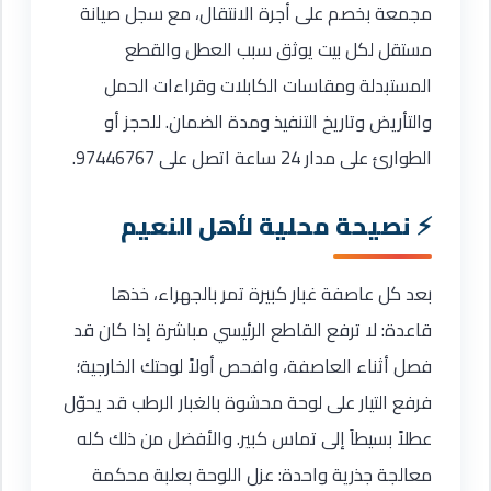
مجمعة بخصم على أجرة الانتقال، مع سجل صيانة
مستقل لكل بيت يوثق سبب العطل والقطع
المستبدلة ومقاسات الكابلات وقراءات الحمل
والتأريض وتاريخ التنفيذ ومدة الضمان. للحجز أو
الطوارئ على مدار 24 ساعة اتصل على 97446767.
نصيحة محلية لأهل النعيم
بعد كل عاصفة غبار كبيرة تمر بالجهراء، خذها
قاعدة: لا ترفع القاطع الرئيسي مباشرة إذا كان قد
فصل أثناء العاصفة، وافحص أولاً لوحتك الخارجية؛
فرفع التيار على لوحة محشوة بالغبار الرطب قد يحوّل
عطلاً بسيطاً إلى تماس كبير. والأفضل من ذلك كله
معالجة جذرية واحدة: عزل اللوحة بعلبة محكمة