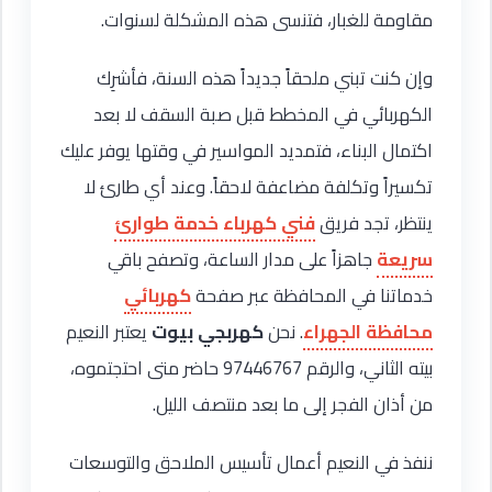
مقاومة للغبار، فتنسى هذه المشكلة لسنوات.
وإن كنت تبني ملحقاً جديداً هذه السنة، فأشرِك
الكهربائي في المخطط قبل صبة السقف لا بعد
اكتمال البناء، فتمديد المواسير في وقتها يوفر عليك
تكسيراً وتكلفة مضاعفة لاحقاً. وعند أي طارئ لا
ينتظر، تجد فريق
فني كهرباء خدمة طوارئ
سريعة
جاهزاً على مدار الساعة، وتصفح باقي
خدماتنا في المحافظة عبر صفحة
كهربائي
محافظة الجهراء
. نحن
كهربجي بيوت
يعتبر النعيم
بيته الثاني، والرقم 97446767 حاضر متى احتجتموه،
من أذان الفجر إلى ما بعد منتصف الليل.
ننفذ في النعيم أعمال تأسيس الملاحق والتوسعات