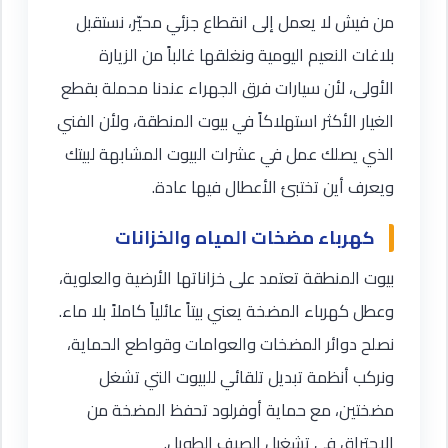
من فيش لا يعمل إلى انقطاع جزئي محيّر، نستقبل
بلاغات النعيم اليومية ونغلقها غالباً من الزيارة
الأولى، لأن سيارات فرق الجهراء عندنا محملة بقطع
الغيار الأكثر استهلاكاً في بيوت المنطقة، ولأن الفني
الذي يصلك عمل في عشرات البيوت المشابهة لبيتك
ويعرف أين تختبئ الأعطال فيها عادة.
كهرباء مضخات المياه والخزانات
بيوت المنطقة تعتمد على خزاناتها الأرضية والعلوية،
وعطل كهرباء المضخة يعني بيتاً عائلياً كاملاً بلا ماء.
نصلح دوائر المضخات والعوامات وقواطع الحماية،
ونركب أنظمة تبديل تلقائي للبيوت التي تشغل
مضختين، مع حماية أوفرلود تحفظ المضخة من
الاحتراق في تشغيل الصيف الطويل.