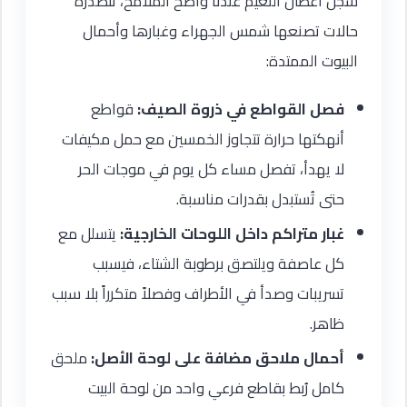
سجل أعطال النعيم عندنا واضح الملامح، تتصدره
حالات تصنعها شمس الجهراء وغبارها وأحمال
البيوت الممتدة:
فصل القواطع في ذروة الصيف:
قواطع
أنهكتها حرارة تتجاوز الخمسين مع حمل مكيفات
لا يهدأ، تفصل مساء كل يوم في موجات الحر
حتى تُستبدل بقدرات مناسبة.
غبار متراكم داخل اللوحات الخارجية:
يتسلل مع
كل عاصفة ويلتصق برطوبة الشتاء، فيسبب
تسريبات وصدأ في الأطراف وفصلاً متكرراً بلا سبب
ظاهر.
أحمال ملاحق مضافة على لوحة الأصل:
ملحق
كامل رُبط بقاطع فرعي واحد من لوحة البيت