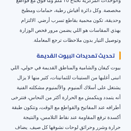
والوحدات المركزية تحتاج 10 ملم وما فوق مع قواطع
مخصصة. وكل دائرة أفياش رطبة، حمامات ومطبخ
وحديقة، تكون محمية بقاطع تسرب أرضي. الالتزام
بهذي المقاسات هو اللي يضمن مرور فحص الوزارة
وتوصيل التيار بدون ملاحظات ترجع المعاملة.
تحديث تمديدات البيوت القديمة
بيوت كيفان والشامية والمناطق القديمة في حولي، اللي
انبنى أغلبها من الستينات للثمانينات، كثير منها لا يزال
يشتغل على أسلاك ألمنيوم. والألمنيوم مشكلته الفنية
أنه يتمدد وينكمش مع الحرارة أكثر من النحاس، فتترخى
أطرافه عند المفاتيح والقواطع مع الوقت، وتتكون طبقة
أكسدة ترفع المقاومة عند نقاط التلامس، والنتيجة
حرارة وشرر وحرائق لوحات نشوفها كل صيف. يضاف