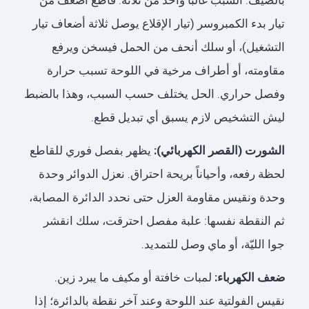
بالصيف. السبب غالباً واحد من ثلاثة: قاطع أضعف من
تيار بدء الكمبروسر (تيار الإقلاع يوصل ثلاثة أضعاف تيار
التشغيل)، أو سلك أنحف من الحمل فيسخن ويرفع
مقاومته، أو أطراف مرخية في اللوحة تسبب حرارة
وفصل حراري. الحل يختلف حسب السبب، وهذا بالضبط
ليش التشخيص لازم يسبق أي تبديل قطع.
الشورت (القصر الكهربائي):
يظهر بفصل فوري للقاطع
لحظة رفعه، وأحياناً بريحة احتراق. نعزل الدوائر وحدة
وحدة ونقيس مقاومة العزل حتى نحدد الدائرة المصابة،
ثم النقطة نفسها: علبة مفصل احترقت، سلك انقشر
جوا الليّة، أو ماي وصل للتمديد.
ضعف الكهرباء:
لمبات خافتة أو مكيف ما يبرد زين.
نقيس الفولتية عند اللوحة وعند آخر نقطة بالدائرة؛ إذا