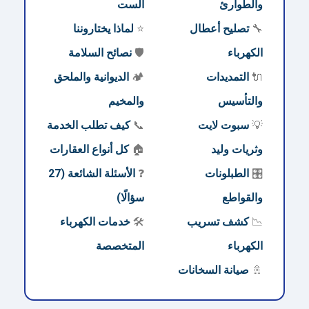
والطوارئ
الست
🔧
تصليح أعطال
⭐
لماذا يختاروننا
الكهرباء
🛡️
نصائح السلامة
🔌
التمديدات
🏕️
الديوانية والملحق
والتأسيس
والمخيم
💡
سبوت لايت
📞
كيف تطلب الخدمة
وثريات وليد
🏠
كل أنواع العقارات
🎛️
الطبلونات
❓
الأسئلة الشائعة (27
والقواطع
سؤالًا)
📉
كشف تسريب
🛠️
خدمات الكهرباء
الكهرباء
المتخصصة
🚿
صيانة السخانات