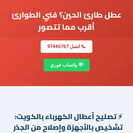
عطل طارئ الحين؟ فني الطوارئ
أقرب مما تتصور
📞 اتصل 97446767
💬 واتساب فوري
تصليح أعطال الكهرباء بالكويت:
تشخيص بالأجهزة وإصلاح من الجذر