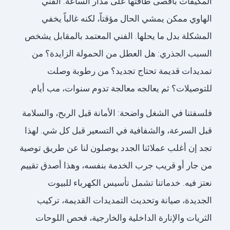
المكيفات بأقصى طاقتها على مدار الساعة. الفني
الهاوي ممكن يمشي الحال مؤقتاً، لكنه غالباً يخفي
المشكلة بدل ما يحلها. الفني المعتمد بالمقابل يشخص
السبب الجذري: هل العطل من الحمولة الزايدة؟ من
تمديدات قديمة تحتاج تجديد؟ من رطوبة وصلت
للتوصيلات؟ ثم يعالجه معالجة تدوم سنوات، مب أيام.
فلسفتنا في الشغل واضحة: الأمانة قبل الربح، والسلامة
قبل السرعة، والشفافية في التسعير قبل كل شي. لهذا
تجد إن أغلب عملائنا الجدد يوصلون لنا عن طريق توصية
من جار أو قريب جرب الخدمة بنفسه، وهذا أصدق تقييم
نعتز فيه. خدماتنا تشمل تأسيس الكهرباء للبيوت
الجديدة، صيانة وتحديث التمديدات القديمة، تركيب
الثريات والإنارة الداخلية والخارجية، فحص اللوحات