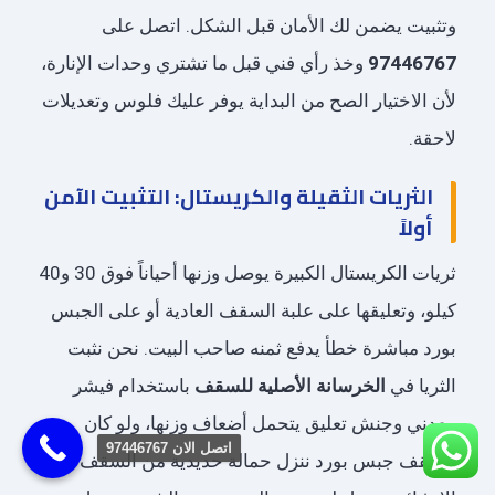
وتثبيت يضمن لك الأمان قبل الشكل. اتصل على
97446767
وخذ رأي فني قبل ما تشتري وحدات الإنارة،
لأن الاختيار الصح من البداية يوفر عليك فلوس وتعديلات
لاحقة.
الثريات الثقيلة والكريستال: التثبيت الآمن
أولاً
ثريات الكريستال الكبيرة يوصل وزنها أحياناً فوق 30 و40
كيلو، وتعليقها على علبة السقف العادية أو على الجبس
بورد مباشرة خطأ يدفع ثمنه صاحب البيت. نحن نثبت
الثريا في
الخرسانة الأصلية للسقف
باستخدام فيشر
معدني وجنش تعليق يتحمل أضعاف وزنها، ولو كان
اتصل الان 97446767‬
السقف جبس بورد ننزل حمالة حديدية من السقف