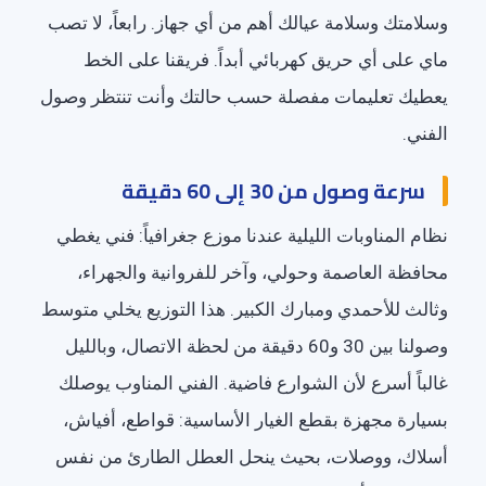
وسلامتك وسلامة عيالك أهم من أي جهاز. رابعاً، لا تصب
ماي على أي حريق كهربائي أبداً. فريقنا على الخط
يعطيك تعليمات مفصلة حسب حالتك وأنت تنتظر وصول
الفني.
سرعة وصول من 30 إلى 60 دقيقة
نظام المناوبات الليلية عندنا موزع جغرافياً: فني يغطي
محافظة العاصمة وحولي، وآخر للفروانية والجهراء،
وثالث للأحمدي ومبارك الكبير. هذا التوزيع يخلي متوسط
وصولنا بين 30 و60 دقيقة من لحظة الاتصال، وبالليل
غالباً أسرع لأن الشوارع فاضية. الفني المناوب يوصلك
بسيارة مجهزة بقطع الغيار الأساسية: قواطع، أفياش،
أسلاك، ووصلات، بحيث ينحل العطل الطارئ من نفس