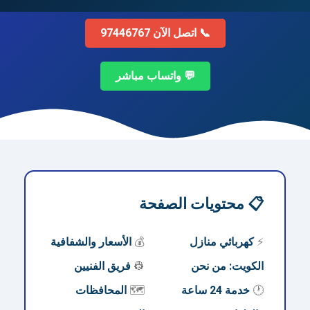
📞 اتصل الآن 97446767
💬 واتساب مباشر
📋 محتويات الصفحة
⚡
كهربائي منازل
💰
الأسعار والشفافية
الكويت: من نحن
👷
فريق الفنيين
🕐
خدمة 24 ساعة
🗺️
المحافظات