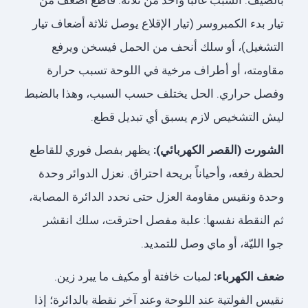
بالصيف. السبب غالباً واحد من ثلاثة: قاطع أضعف من
تيار بدء الكمبروسر (تيار الإقلاع يوصل ثلاثة أضعاف تيار
التشغيل)، أو سلك أنحف من الحمل فيسخن ويرفع
مقاومته، أو أطراف مرخية في اللوحة تسبب حرارة
وفصل حراري. الحل يختلف حسب السبب، وهذا بالضبط
ليش التشخيص لازم يسبق أي تبديل قطع.
الشورت (القصر الكهربائي):
يظهر بفصل فوري للقاطع
لحظة رفعه، وأحياناً بريحة احتراق. نعزل الدوائر وحدة
وحدة ونقيس مقاومة العزل حتى نحدد الدائرة المصابة،
ثم النقطة نفسها: علبة مفصل احترقت، سلك انقشر
جوا الليّة، أو ماي وصل للتمديد.
ضعف الكهرباء:
لمبات خافتة أو مكيف ما يبرد زين.
نقيس الفولتية عند اللوحة وعند آخر نقطة بالدائرة؛ إذا