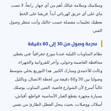
وسلامتك وسلامة عيالك أهم من أي جهاز. رابعاً، لا تصب
ماي على أي حريق كهربائي أبداً. فريقنا على الخط
يعطيك تعليمات مفصلة حسب حالتك وأنت تنتظر وصول
الفني.
سرعة وصول من 30 إلى 60 دقيقة
نظام المناوبات الليلية عندنا موزع جغرافياً: فني يغطي
محافظة العاصمة وحولي، وآخر للفروانية والجهراء،
وثالث للأحمدي ومبارك الكبير. هذا التوزيع يخلي متوسط
وصولنا بين 30 و60 دقيقة من لحظة الاتصال، وبالليل
غالباً أسرع لأن الشوارع فاضية. الفني المناوب يوصلك
بسيارة مجهزة بقطع الغيار الأساسية: قواطع، أفياش،
أسلاك، ووصلات، بحيث ينحل العطل الطارئ من نفس