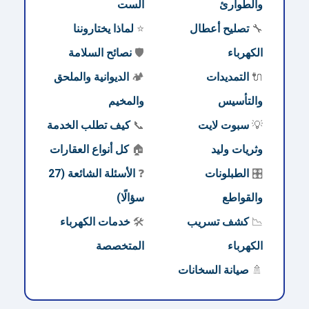
والطوارئ
الست
🔧
تصليح أعطال
⭐
لماذا يختاروننا
الكهرباء
🛡️
نصائح السلامة
🔌
التمديدات
🏕️
الديوانية والملحق
والتأسيس
والمخيم
💡
سبوت لايت
📞
كيف تطلب الخدمة
وثريات وليد
🏠
كل أنواع العقارات
🎛️
الطبلونات
❓
الأسئلة الشائعة (27
والقواطع
سؤالًا)
📉
كشف تسريب
🛠️
خدمات الكهرباء
الكهرباء
المتخصصة
🚿
صيانة السخانات