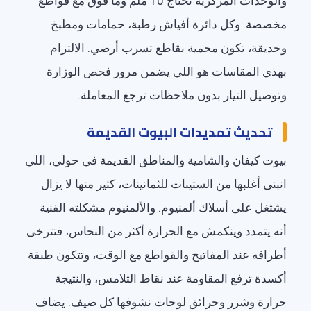
والوحدات المركزية تحتاج 10 ملم وما فوق مع قواطع
مخصصة. وكل دائرة أفياش رطبة، حمامات ومطبخ
وحديقة، تكون محمية بقاطع تسرب أرضي. الالتزام
بهذي المقاسات هو اللي يضمن مرور فحص الوزارة
وتوصيل التيار بدون ملاحظات ترجع المعاملة.
تحديث تمديدات البيوت القديمة
بيوت كيفان والشامية والمناطق القديمة في حولي، اللي
انبنى أغلبها من الستينات للثمانينات، كثير منها لا يزال
يشتغل على أسلاك ألمنيوم. والألمنيوم مشكلته الفنية
أنه يتمدد وينكمش مع الحرارة أكثر من النحاس، فتترخى
أطرافه عند المفاتيح والقواطع مع الوقت، وتتكون طبقة
أكسدة ترفع المقاومة عند نقاط التلامس، والنتيجة
حرارة وشرر وحرائق لوحات نشوفها كل صيف. يضاف