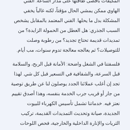
المكيفات بأقصى طاقتها على مدار الساعة. الفني
الهاوي ممكن يمشي الحال مؤقتاً، لكنه غالباً يخفي
المشكلة بدل ما يحلها. الفني المعتمد بالمقابل يشخص
السبب الجذري: هل العطل من الحمولة الزايدة؟ من
تمديدات قديمة تحتاج تجديد؟ من رطوبة وصلت
للتوصيلات؟ ثم يعالجه معالجة تدوم سنوات، مب أيام.
فلسفتنا في الشغل واضحة: الأمانة قبل الربح، والسلامة
قبل السرعة، والشفافية في التسعير قبل كل شي. لهذا
تجد إن أغلب عملائنا الجدد يوصلون لنا عن طريق توصية
من جار أو قريب جرب الخدمة بنفسه، وهذا أصدق تقييم
نعتز فيه. خدماتنا تشمل تأسيس الكهرباء للبيوت
الجديدة، صيانة وتحديث التمديدات القديمة، تركيب
الثريات والإنارة الداخلية والخارجية، فحص اللوحات