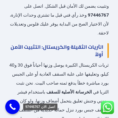
وتثبيت يضمن لك الأمان قبل الشكل. اتصل على
97446767
وخذ رأي فني قبل ما تشتري وحدات الإنارة،
لأن الاختيار الصح من البداية يوفر عليك فلوس وتعديلات
لاحقة.
الثريات الثقيلة والكريستال: التثبيت الآمن
أولاً
ثريات الكريستال الكبيرة يوصل وزنها أحياناً فوق 30 و40
كيلو، وتعليقها على علبة السقف العادية أو على الجبس
بورد مباشرة خطأ يدفع ثمنه صاحب البيت. نحن نثبت
الثريا في
الخرسانة الأصلية للسقف
باستخدام فيشر
معدني وجنش تعليق يتحمل أضعاف وزنها، ولو كان
اتصل الان 97446767‬
السقف جبس بورد ننزل حمالة حديدية من السقف