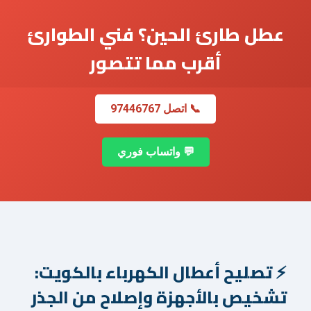
عطل طارئ الحين؟ فني الطوارئ
أقرب مما تتصور
📞 اتصل 97446767
💬 واتساب فوري
تصليح أعطال الكهرباء بالكويت:
تشخيص بالأجهزة وإصلاح من الجذر