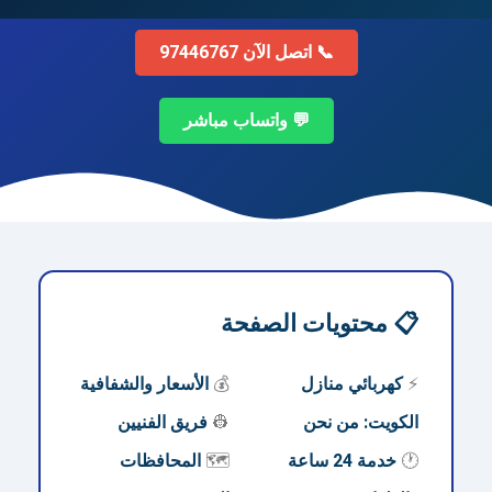
📞 اتصل الآن 97446767
💬 واتساب مباشر
📋 محتويات الصفحة
⚡
كهربائي منازل
💰
الأسعار والشفافية
الكويت: من نحن
👷
فريق الفنيين
🕐
خدمة 24 ساعة
🗺️
المحافظات